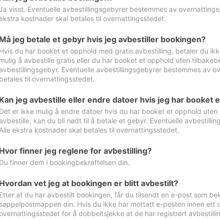
Ja visst. Eventuelle avbestillingsgebyrer bestemmes av overnattingsst
ekstra kostnader skal betales til overnattingsstedet.
Må jeg betale et gebyr hvis jeg avbestiller bookingen?
Hvis du har booket et opphold med gratis avbestilling, betaler du ikk
mulig å avbestille gratis eller du har booket et opphold uten tilbakebet
avbestillingsgebyr. Eventuelle avbestillingsgebyrer bestemmes av ove
betales til overnattingsstedet.
Kan jeg avbestille eller endre datoer hvis jeg har booket 
Det er ikke mulig å endre datoer hvis du har booket et opphold uten m
avbestille, kan du bli nødt til å betale et gebyr. Eventuelle avbesti
Alle ekstra kostnader skal betales til overnattingsstedet.
Hvor finner jeg reglene for avbestilling?
Du finner dem i bookingbekreftelsen din.
Hvordan vet jeg at bookingen er blitt avbestilt?
Etter at du har avbestilt bookingen, får du tilsendt en e-post som be
søppelpostmappen din. Hvis du ikke har mottatt e-posten innen ett d
overnattingsstedet for å dobbeltsjekke at de har registrert avbestilli