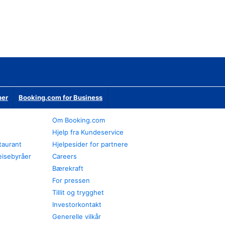
ner
Booking.com for Business
Om Booking.com
Hjelp fra Kundeservice
staurant
Hjelpesider for partnere
eisebyråer
Careers
Bærekraft
For pressen
Tillit og trygghet
Investorkontakt
Generelle vilkår