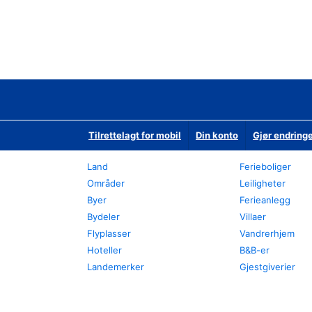
Tilrettelagt for mobil
Din konto
Gjør endringe
Land
Ferieboliger
Områder
Leiligheter
Byer
Ferieanlegg
Bydeler
Villaer
Flyplasser
Vandrerhjem
Hoteller
B&B-er
Landemerker
Gjestgiverier