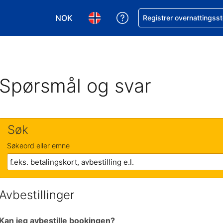
NOK
Få hjelp med bookingen 
Registrer overnattingsst
Velg valuta. Du har valgt Norsk krone som v
Velg språk. Du har valgt Norsk som
Spørsmål og svar
Søk
Søkeord eller emne
Avbestillinger
Kan jeg avbestille bookingen?