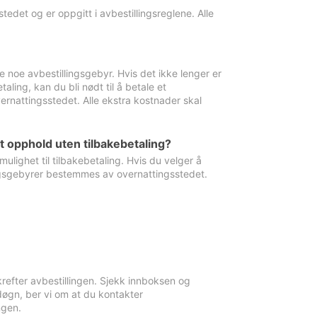
edet og er oppgitt i avbestillingsreglene. Alle
e noe avbestillingsgebyr. Hvis det ikke lenger er
aling, kan du bli nødt til å betale et
rnattingsstedet. Alle ekstra kostnader skal
et opphold uten tilbakebetaling?
ulighet til tilbakebetaling. Hvis du velger å
llingsgebyrer bestemmes av overnattingsstedet.
krefter avbestillingen. Sjekk innboksen og
øgn, ber vi om at du kontakter
ngen.