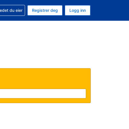
din
edet du eier
Registrer deg
Logg inn
aluta
 språk