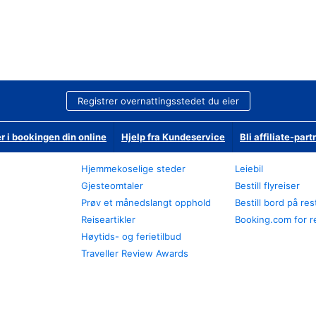
Registrer overnattingsstedet du eier
r i bookingen din online
Hjelp fra Kundeservice
Bli affiliate-part
Hjemmekoselige steder
Leiebil
Gjesteomtaler
Bestill flyreiser
Prøv et månedslangt opphold
Bestill bord på re
Reiseartikler
Booking.com for r
Høytids- og ferietilbud
Traveller Review Awards