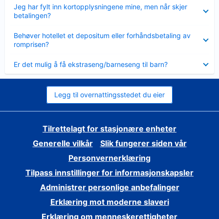
Viser
Jeg har fylt inn kortopplysningene mine, men når skjer
mindre
betalingen?
Viser
Behøver hotellet et depositum eller forhåndsbetaling av
mindre
romprisen?
Viser
Er det mulig å få ekstraseng/barneseng til barn?
mindre
Legg til overnattingsstedet du eier
Tilrettelagt for stasjonære enheter
Generelle vilkår
Slik fungerer siden vår
Personvernerklæring
Tilpass innstillinger for informasjonskapsler
Administrer personlige anbefalinger
Erklæring mot moderne slaveri
Erklæring om menneskerettigheter