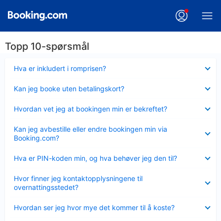
Topp 10-spørsmål
Viser
Hva er inkludert i romprisen?
mindre
Viser
Kan jeg booke uten betalingskort?
mindre
Viser
Hvordan vet jeg at bookingen min er bekreftet?
mindre
Viser
Kan jeg avbestille eller endre bookingen min via
mindre
Booking.com?
Viser
Hva er PIN-koden min, og hva behøver jeg den til?
mindre
Viser
Hvor finner jeg kontaktopplysningene til
mindre
overnattingsstedet?
Viser
Hvordan ser jeg hvor mye det kommer til å koste?
mindre