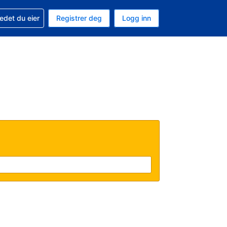
din
edet du eier
Registrer deg
Logg inn
aluta
 språk