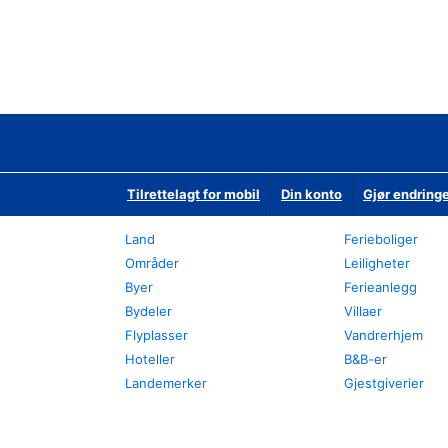
Tilrettelagt for mobil
Din konto
Gjør endringe
Land
Ferieboliger
Områder
Leiligheter
Byer
Ferieanlegg
Bydeler
Villaer
Flyplasser
Vandrerhjem
Hoteller
B&B-er
Landemerker
Gjestgiverier