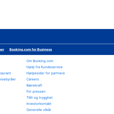
ner
Booking.com for Business
Om Booking.com
Hjelp fra Kundeservice
staurant
Hjelpesider for partnere
eisebyråer
Careers
Bærekraft
For pressen
Tillit og trygghet
Investorkontakt
Generelle vilkår