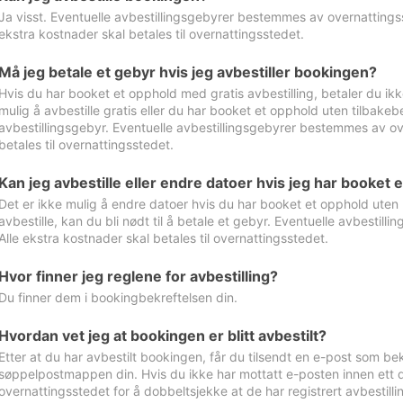
Ja visst. Eventuelle avbestillingsgebyrer bestemmes av overnattingsst
ekstra kostnader skal betales til overnattingsstedet.
Må jeg betale et gebyr hvis jeg avbestiller bookingen?
Hvis du har booket et opphold med gratis avbestilling, betaler du ikk
mulig å avbestille gratis eller du har booket et opphold uten tilbakebet
avbestillingsgebyr. Eventuelle avbestillingsgebyrer bestemmes av ove
betales til overnattingsstedet.
Kan jeg avbestille eller endre datoer hvis jeg har booket 
Det er ikke mulig å endre datoer hvis du har booket et opphold uten m
avbestille, kan du bli nødt til å betale et gebyr. Eventuelle avbesti
Alle ekstra kostnader skal betales til overnattingsstedet.
Hvor finner jeg reglene for avbestilling?
Du finner dem i bookingbekreftelsen din.
Hvordan vet jeg at bookingen er blitt avbestilt?
Etter at du har avbestilt bookingen, får du tilsendt en e-post som be
søppelpostmappen din. Hvis du ikke har mottatt e-posten innen ett d
overnattingsstedet for å dobbeltsjekke at de har registrert avbestilli