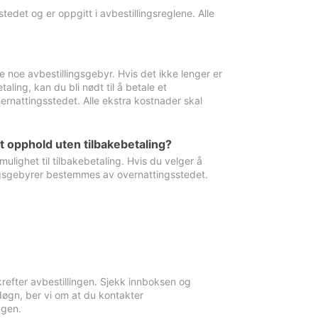
edet og er oppgitt i avbestillingsreglene. Alle
e noe avbestillingsgebyr. Hvis det ikke lenger er
aling, kan du bli nødt til å betale et
rnattingsstedet. Alle ekstra kostnader skal
et opphold uten tilbakebetaling?
ulighet til tilbakebetaling. Hvis du velger å
llingsgebyrer bestemmes av overnattingsstedet.
krefter avbestillingen. Sjekk innboksen og
øgn, ber vi om at du kontakter
ngen.