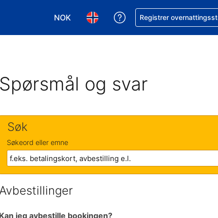
NOK
Få hjelp med bookingen 
Registrer overnattingsst
Velg valuta. Du har valgt Norsk krone som v
Velg språk. Du har valgt Norsk som
Spørsmål og svar
Søk
Søkeord eller emne
Avbestillinger
Kan jeg avbestille bookingen?