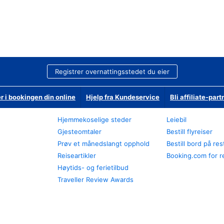
Registrer overnattingsstedet du eier
r i bookingen din online
Hjelp fra Kundeservice
Bli affiliate-part
Hjemmekoselige steder
Leiebil
Gjesteomtaler
Bestill flyreiser
Prøv et månedslangt opphold
Bestill bord på re
Reiseartikler
Booking.com for r
Høytids- og ferietilbud
Traveller Review Awards