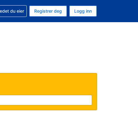
din
edet du eier
Registrer deg
Logg inn
aluta
 språk