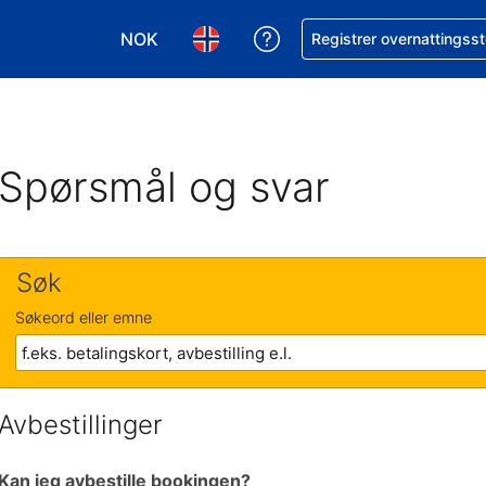
NOK
Få hjelp med bookingen 
Registrer overnattingsst
Velg valuta. Du har valgt Norsk krone som v
Velg språk. Du har valgt Norsk som
Spørsmål og svar
Søk
Søkeord eller emne
Avbestillinger
Kan jeg avbestille bookingen?