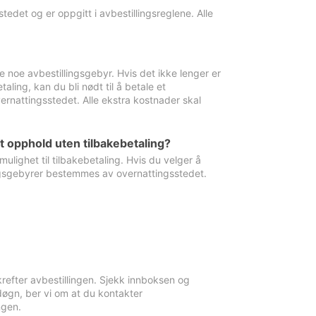
edet og er oppgitt i avbestillingsreglene. Alle
e noe avbestillingsgebyr. Hvis det ikke lenger er
aling, kan du bli nødt til å betale et
rnattingsstedet. Alle ekstra kostnader skal
et opphold uten tilbakebetaling?
ulighet til tilbakebetaling. Hvis du velger å
llingsgebyrer bestemmes av overnattingsstedet.
krefter avbestillingen. Sjekk innboksen og
øgn, ber vi om at du kontakter
ngen.