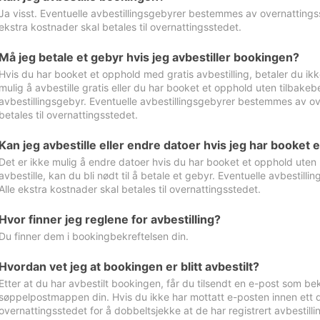
Ja visst. Eventuelle avbestillingsgebyrer bestemmes av overnattingsst
ekstra kostnader skal betales til overnattingsstedet.
Må jeg betale et gebyr hvis jeg avbestiller bookingen?
Hvis du har booket et opphold med gratis avbestilling, betaler du ikk
mulig å avbestille gratis eller du har booket et opphold uten tilbakebet
avbestillingsgebyr. Eventuelle avbestillingsgebyrer bestemmes av ove
betales til overnattingsstedet.
Kan jeg avbestille eller endre datoer hvis jeg har booket 
Det er ikke mulig å endre datoer hvis du har booket et opphold uten m
avbestille, kan du bli nødt til å betale et gebyr. Eventuelle avbesti
Alle ekstra kostnader skal betales til overnattingsstedet.
Hvor finner jeg reglene for avbestilling?
Du finner dem i bookingbekreftelsen din.
Hvordan vet jeg at bookingen er blitt avbestilt?
Etter at du har avbestilt bookingen, får du tilsendt en e-post som be
søppelpostmappen din. Hvis du ikke har mottatt e-posten innen ett d
overnattingsstedet for å dobbeltsjekke at de har registrert avbestilli