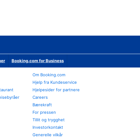
ner
Booking.com for Business
Om Booking.com
Hjelp fra Kundeservice
staurant
Hjelpesider for partnere
eisebyråer
Careers
Bærekraft
For pressen
Tillit og trygghet
Investorkontakt
Generelle vilkår