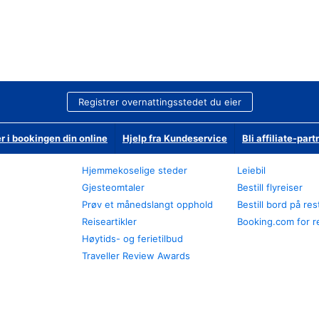
Registrer overnattingsstedet du eier
r i bookingen din online
Hjelp fra Kundeservice
Bli affiliate-part
Hjemmekoselige steder
Leiebil
Gjesteomtaler
Bestill flyreiser
Prøv et månedslangt opphold
Bestill bord på re
Reiseartikler
Booking.com for r
Høytids- og ferietilbud
Traveller Review Awards