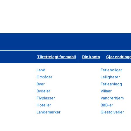
Tilrettelagt for mobil
Din konto
Gjør endringe
Land
Ferieboliger
Områder
Leiligheter
Byer
Ferieanlegg
Bydeler
Villaer
Flyplasser
Vandrerhjem
Hoteller
B&B-er
Landemerker
Gjestgiverier