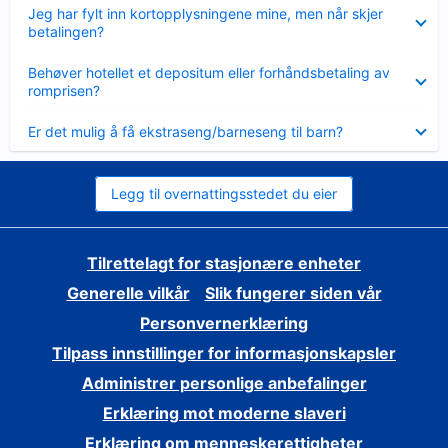
Viser
Jeg har fylt inn kortopplysningene mine, men når skjer
mindre
betalingen?
Viser
Behøver hotellet et depositum eller forhåndsbetaling av
mindre
romprisen?
Viser
Er det mulig å få ekstraseng/barneseng til barn?
mindre
Legg til overnattingsstedet du eier
Tilrettelagt for stasjonære enheter
Generelle vilkår
Slik fungerer siden vår
Personvernerklæring
Tilpass innstillinger for informasjonskapsler
Administrer personlige anbefalinger
Erklæring mot moderne slaveri
Erklæring om menneskerettigheter