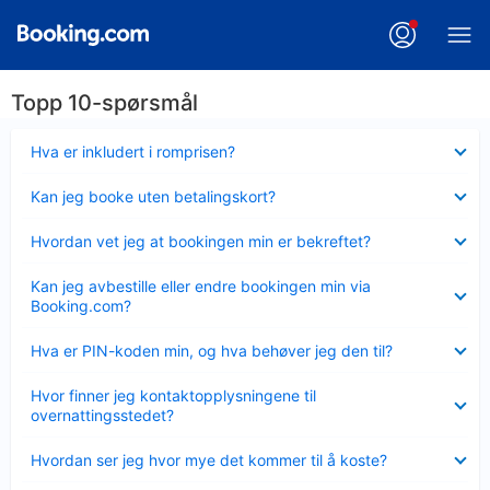
Topp 10-spørsmål
Viser
Hva er inkludert i romprisen?
mindre
Viser
Kan jeg booke uten betalingskort?
mindre
Viser
Hvordan vet jeg at bookingen min er bekreftet?
mindre
Viser
Kan jeg avbestille eller endre bookingen min via
mindre
Booking.com?
Viser
Hva er PIN-koden min, og hva behøver jeg den til?
mindre
Viser
Hvor finner jeg kontaktopplysningene til
mindre
overnattingsstedet?
Viser
Hvordan ser jeg hvor mye det kommer til å koste?
mindre