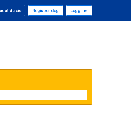
din
edet du eier
Registrer deg
Logg inn
 som valuta
 språk