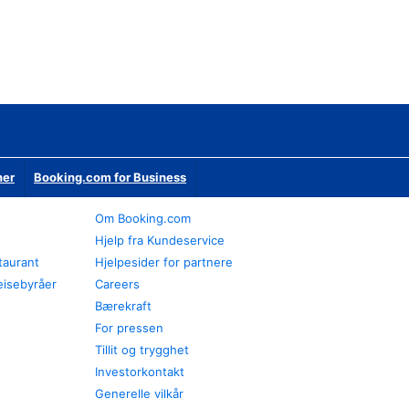
ner
Booking.com for Business
Om Booking.com
Hjelp fra Kundeservice
staurant
Hjelpesider for partnere
eisebyråer
Careers
Bærekraft
For pressen
Tillit og trygghet
Investorkontakt
Generelle vilkår