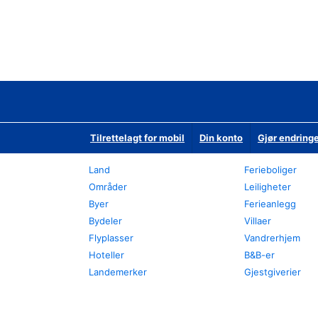
Tilrettelagt for mobil
Din konto
Gjør endringe
Land
Ferieboliger
Områder
Leiligheter
Byer
Ferieanlegg
Bydeler
Villaer
Flyplasser
Vandrerhjem
Hoteller
B&B-er
Landemerker
Gjestgiverier