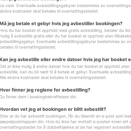
Ja visst. Eventuelle avbestillingsgebyrer bestemmes av overnattingsst
ekstra kostnader skal betales til overnattingsstedet.
Må jeg betale et gebyr hvis jeg avbestiller bookingen?
Hvis du har booket et opphold med gratis avbestilling, betaler du ikk
mulig å avbestille gratis eller du har booket et opphold uten tilbakebet
avbestillingsgebyr. Eventuelle avbestillingsgebyrer bestemmes av ove
betales til overnattingsstedet.
Kan jeg avbestille eller endre datoer hvis jeg har booket 
Det er ikke mulig å endre datoer hvis du har booket et opphold uten m
avbestille, kan du bli nødt til å betale et gebyr. Eventuelle avbesti
Alle ekstra kostnader skal betales til overnattingsstedet.
Hvor finner jeg reglene for avbestilling?
Du finner dem i bookingbekreftelsen din.
Hvordan vet jeg at bookingen er blitt avbestilt?
Etter at du har avbestilt bookingen, får du tilsendt en e-post som be
søppelpostmappen din. Hvis du ikke har mottatt e-posten innen ett d
overnattingsstedet for å dobbeltsjekke at de har registrert avbestilli