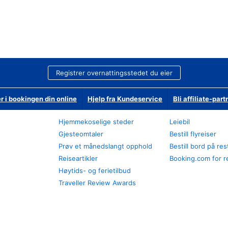
Registrer overnattingsstedet du eier
r i bookingen din online
Hjelp fra Kundeservice
Bli affiliate-part
Hjemmekoselige steder
Leiebil
Gjesteomtaler
Bestill flyreiser
Prøv et månedslangt opphold
Bestill bord på re
Reiseartikler
Booking.com for r
Høytids- og ferietilbud
Traveller Review Awards