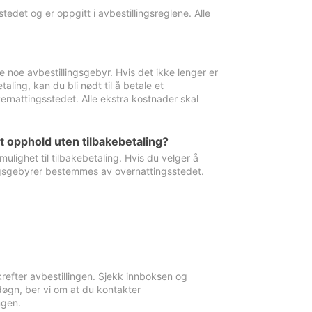
edet og er oppgitt i avbestillingsreglene. Alle
e noe avbestillingsgebyr. Hvis det ikke lenger er
aling, kan du bli nødt til å betale et
rnattingsstedet. Alle ekstra kostnader skal
et opphold uten tilbakebetaling?
ulighet til tilbakebetaling. Hvis du velger å
llingsgebyrer bestemmes av overnattingsstedet.
krefter avbestillingen. Sjekk innboksen og
øgn, ber vi om at du kontakter
ngen.