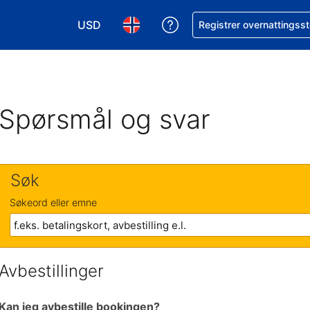
USD
Få hjelp med bookingen 
Registrer overnattingsst
Velg valuta. Du har valgt Amerikansk dollar
Velg språk. Du har valgt Norsk som
Spørsmål og svar
Søk
Søkeord eller emne
Avbestillinger
Kan jeg avbestille bookingen?