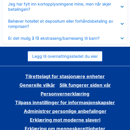
Viser
Jeg har fylt inn kortopplysningene mine, men når skjer
mindre
betalingen?
Viser
Behøver hotellet et depositum eller forhåndsbetaling av
mindre
romprisen?
Viser
Er det mulig å få ekstraseng/barneseng til barn?
mindre
Legg til overnattingsstedet du eier
Tilrettelagt for stasjonære enheter
Generelle vilkår
Slik fungerer siden vår
Personvernerklæring
Tilpass innstillinger for informasjonskapsler
Administrer personlige anbefalinger
Erklæring mot moderne slaveri
Erklæring om menneskerettigheter