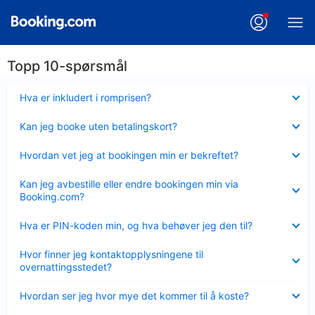
Topp 10-spørsmål
Viser
Hva er inkludert i romprisen?
mindre
Viser
Kan jeg booke uten betalingskort?
mindre
Viser
Hvordan vet jeg at bookingen min er bekreftet?
mindre
Viser
Kan jeg avbestille eller endre bookingen min via
mindre
Booking.com?
Viser
Hva er PIN-koden min, og hva behøver jeg den til?
mindre
Viser
Hvor finner jeg kontaktopplysningene til
mindre
overnattingsstedet?
Viser
Hvordan ser jeg hvor mye det kommer til å koste?
mindre