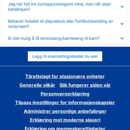
Viser
Jeg har fylt inn kortopplysningene mine, men når skjer
mindre
betalingen?
Viser
Behøver hotellet et depositum eller forhåndsbetaling av
mindre
romprisen?
Viser
Er det mulig å få ekstraseng/barneseng til barn?
mindre
Legg til overnattingsstedet du eier
Tilrettelagt for stasjonære enheter
Generelle vilkår
Slik fungerer siden vår
Personvernerklæring
Tilpass innstillinger for informasjonskapsler
Administrer personlige anbefalinger
Erklæring mot moderne slaveri
Erklæring om menneskerettigheter