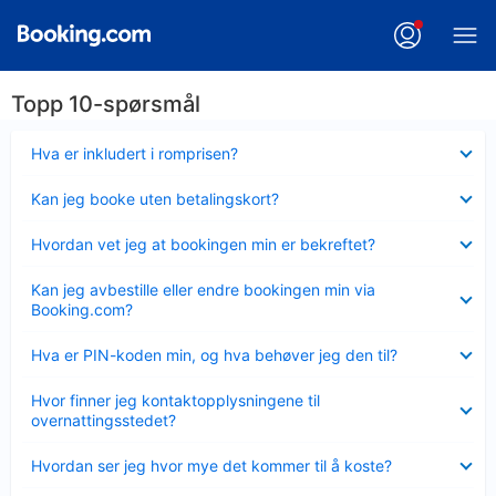
Topp 10-spørsmål
Viser
Hva er inkludert i romprisen?
mindre
Viser
Kan jeg booke uten betalingskort?
mindre
Viser
Hvordan vet jeg at bookingen min er bekreftet?
mindre
Viser
Kan jeg avbestille eller endre bookingen min via
mindre
Booking.com?
Viser
Hva er PIN-koden min, og hva behøver jeg den til?
mindre
Viser
Hvor finner jeg kontaktopplysningene til
mindre
overnattingsstedet?
Viser
Hvordan ser jeg hvor mye det kommer til å koste?
mindre