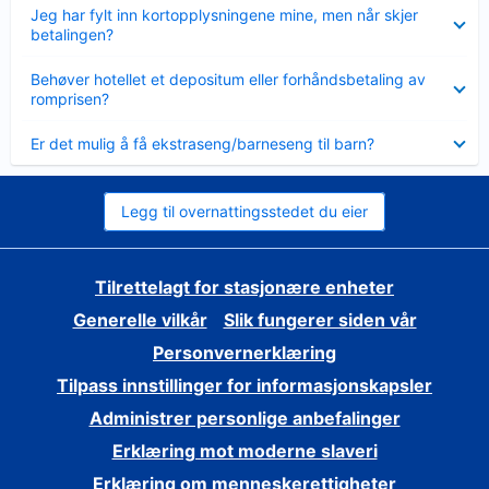
Viser
Jeg har fylt inn kortopplysningene mine, men når skjer
mindre
betalingen?
Viser
Behøver hotellet et depositum eller forhåndsbetaling av
mindre
romprisen?
Viser
Er det mulig å få ekstraseng/barneseng til barn?
mindre
Legg til overnattingsstedet du eier
Tilrettelagt for stasjonære enheter
Generelle vilkår
Slik fungerer siden vår
Personvernerklæring
Tilpass innstillinger for informasjonskapsler
Administrer personlige anbefalinger
Erklæring mot moderne slaveri
Erklæring om menneskerettigheter