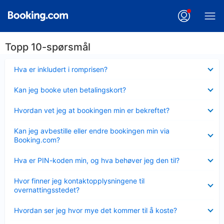
Topp 10-spørsmål
Viser
Hva er inkludert i romprisen?
mindre
Viser
Kan jeg booke uten betalingskort?
mindre
Viser
Hvordan vet jeg at bookingen min er bekreftet?
mindre
Viser
Kan jeg avbestille eller endre bookingen min via
mindre
Booking.com?
Viser
Hva er PIN-koden min, og hva behøver jeg den til?
mindre
Viser
Hvor finner jeg kontaktopplysningene til
mindre
overnattingsstedet?
Viser
Hvordan ser jeg hvor mye det kommer til å koste?
mindre