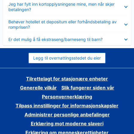
Viser
Jeg har fylt inn kortopplysningene mine, men når skjer
mindre
betalingen?
Viser
Behøver hotellet et depositum eller forhåndsbetaling av
mindre
romprisen?
Viser
Er det mulig å få ekstraseng/barneseng til barn?
mindre
Legg til overnattingsstedet du eier
Tilrettelagt for stasjonære enheter
Generelle vilkår
Slik fungerer siden vår
Personvernerklæring
Tilpass innstillinger for informasjonskapsler
Administrer personlige anbefalinger
Erklæring mot moderne slaveri
Erklæring om menneskerettigheter