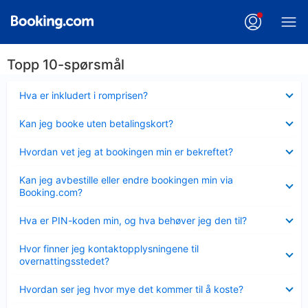
Topp 10-spørsmål
Viser
Hva er inkludert i romprisen?
mindre
Viser
Kan jeg booke uten betalingskort?
mindre
Viser
Hvordan vet jeg at bookingen min er bekreftet?
mindre
Viser
Kan jeg avbestille eller endre bookingen min via
mindre
Booking.com?
Viser
Hva er PIN-koden min, og hva behøver jeg den til?
mindre
Viser
Hvor finner jeg kontaktopplysningene til
mindre
overnattingsstedet?
Viser
Hvordan ser jeg hvor mye det kommer til å koste?
mindre