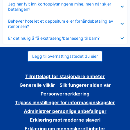
Viser
Jeg har fylt inn kortopplysningene mine, men når skjer
mindre
betalingen?
Viser
Behøver hotellet et depositum eller forhåndsbetaling av
mindre
romprisen?
Viser
Er det mulig å få ekstraseng/barneseng til barn?
mindre
Legg til overnattingsstedet du eier
Tilrettelagt for stasjonære enheter
Generelle vilkår
Slik fungerer siden vår
Personvernerklæring
Tilpass innstillinger for informasjonskapsler
Administrer personlige anbefalinger
Erklæring mot moderne slaveri
Erklæring om menneskerettigheter