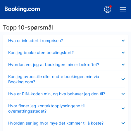
Topp 10-spørsmål
Viser
Hva er inkludert i romprisen?
mindre
Viser
Kan jeg booke uten betalingskort?
mindre
Viser
Hvordan vet jeg at bookingen min er bekreftet?
mindre
Viser
Kan jeg avbestille eller endre bookingen min via
mindre
Booking.com?
Viser
Hva er PIN-koden min, og hva behøver jeg den til?
mindre
Viser
Hvor finner jeg kontaktopplysningene til
mindre
overnattingsstedet?
Viser
Hvordan ser jeg hvor mye det kommer til å koste?
mindre