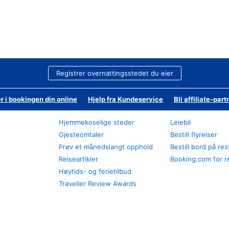
Registrer overnattingsstedet du eier
r i bookingen din online
Hjelp fra Kundeservice
Bli affiliate-part
Hjemmekoselige steder
Leiebil
Gjesteomtaler
Bestill flyreiser
Prøv et månedslangt opphold
Bestill bord på re
Reiseartikler
Booking.com for r
Høytids- og ferietilbud
Traveller Review Awards