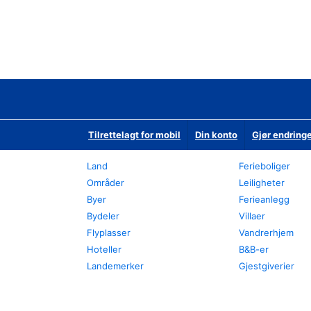
Tilrettelagt for mobil
Din konto
Gjør endringe
Land
Ferieboliger
Områder
Leiligheter
Byer
Ferieanlegg
Bydeler
Villaer
Flyplasser
Vandrerhjem
Hoteller
B&B-er
Landemerker
Gjestgiverier