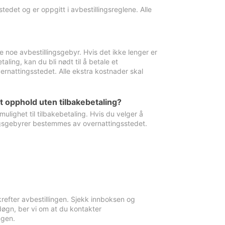
edet og er oppgitt i avbestillingsreglene. Alle
e noe avbestillingsgebyr. Hvis det ikke lenger er
aling, kan du bli nødt til å betale et
rnattingsstedet. Alle ekstra kostnader skal
et opphold uten tilbakebetaling?
ulighet til tilbakebetaling. Hvis du velger å
llingsgebyrer bestemmes av overnattingsstedet.
krefter avbestillingen. Sjekk innboksen og
øgn, ber vi om at du kontakter
ngen.