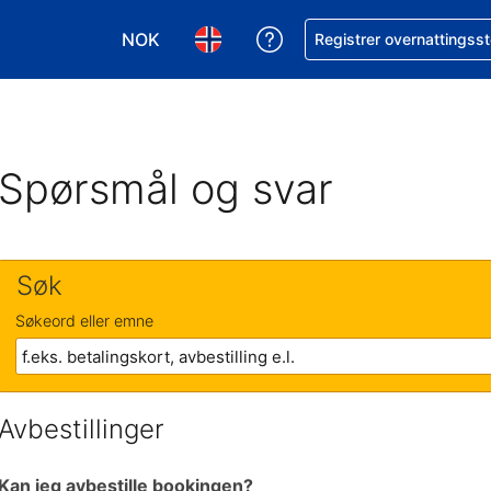
NOK
Få hjelp med bookingen 
Registrer overnattingsst
Velg valuta. Du har valgt Norsk krone som v
Velg språk. Du har valgt Norsk som
Spørsmål og svar
Søk
Søkeord eller emne
Avbestillinger
Kan jeg avbestille bookingen?