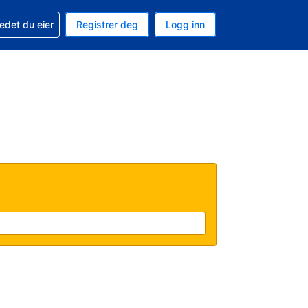
din
edet du eier
Registrer deg
Logg inn
aluta
 språk