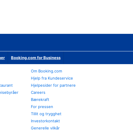
ner
Booking.com for Business
Om Booking.com
Hjelp fra Kundeservice
staurant
Hjelpesider for partnere
eisebyråer
Careers
Bærekraft
For pressen
Tillit og trygghet
Investorkontakt
Generelle vilkår