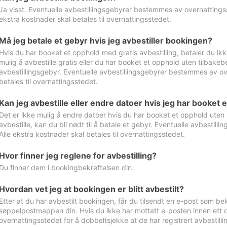
Ja visst. Eventuelle avbestillingsgebyrer bestemmes av overnattingsst
ekstra kostnader skal betales til overnattingsstedet.
Må jeg betale et gebyr hvis jeg avbestiller bookingen?
Hvis du har booket et opphold med gratis avbestilling, betaler du ikk
mulig å avbestille gratis eller du har booket et opphold uten tilbakebet
avbestillingsgebyr. Eventuelle avbestillingsgebyrer bestemmes av ove
betales til overnattingsstedet.
Kan jeg avbestille eller endre datoer hvis jeg har booket 
Det er ikke mulig å endre datoer hvis du har booket et opphold uten m
avbestille, kan du bli nødt til å betale et gebyr. Eventuelle avbesti
Alle ekstra kostnader skal betales til overnattingsstedet.
Hvor finner jeg reglene for avbestilling?
Du finner dem i bookingbekreftelsen din.
Hvordan vet jeg at bookingen er blitt avbestilt?
Etter at du har avbestilt bookingen, får du tilsendt en e-post som be
søppelpostmappen din. Hvis du ikke har mottatt e-posten innen ett d
overnattingsstedet for å dobbeltsjekke at de har registrert avbestilli