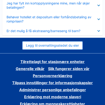
Viser
Jeg har fylt inn kortopplysningene mine, men når skjer
mindre
betalingen?
Viser
Behøver hotellet et depositum eller forhåndsbetaling av
mindre
romprisen?
Viser
Er det mulig å få ekstraseng/barneseng til barn?
mindre
Legg til overnattingsstedet du eier
Tilrettelagt for stasjonære enheter
Generelle vilkår
Slik fungerer siden vår
Personvernerklæring
Tilpass innstillinger for informasjonskapsler
Administrer personlige anbefalinger
Erklæring mot moderne slaveri
Erklæring om menneskerettigheter