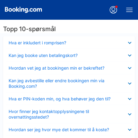
Topp 10-spørsmål
Viser
Hva er inkludert i romprisen?
mindre
Viser
Kan jeg booke uten betalingskort?
mindre
Viser
Hvordan vet jeg at bookingen min er bekreftet?
mindre
Viser
Kan jeg avbestille eller endre bookingen min via
mindre
Booking.com?
Viser
Hva er PIN-koden min, og hva behøver jeg den til?
mindre
Viser
Hvor finner jeg kontaktopplysningene til
mindre
overnattingsstedet?
Viser
Hvordan ser jeg hvor mye det kommer til å koste?
mindre