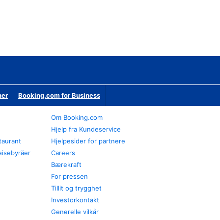
ner
Booking.com for Business
Om Booking.com
Hjelp fra Kundeservice
staurant
Hjelpesider for partnere
eisebyråer
Careers
Bærekraft
For pressen
Tillit og trygghet
Investorkontakt
Generelle vilkår