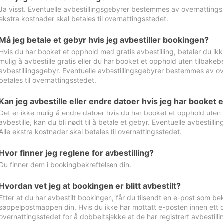
Ja visst. Eventuelle avbestillingsgebyrer bestemmes av overnattingsst
ekstra kostnader skal betales til overnattingsstedet.
Må jeg betale et gebyr hvis jeg avbestiller bookingen?
Hvis du har booket et opphold med gratis avbestilling, betaler du ikk
mulig å avbestille gratis eller du har booket et opphold uten tilbakebet
avbestillingsgebyr. Eventuelle avbestillingsgebyrer bestemmes av ove
betales til overnattingsstedet.
Kan jeg avbestille eller endre datoer hvis jeg har booket 
Det er ikke mulig å endre datoer hvis du har booket et opphold uten m
avbestille, kan du bli nødt til å betale et gebyr. Eventuelle avbesti
Alle ekstra kostnader skal betales til overnattingsstedet.
Hvor finner jeg reglene for avbestilling?
Du finner dem i bookingbekreftelsen din.
Hvordan vet jeg at bookingen er blitt avbestilt?
Etter at du har avbestilt bookingen, får du tilsendt en e-post som be
søppelpostmappen din. Hvis du ikke har mottatt e-posten innen ett d
overnattingsstedet for å dobbeltsjekke at de har registrert avbestilli