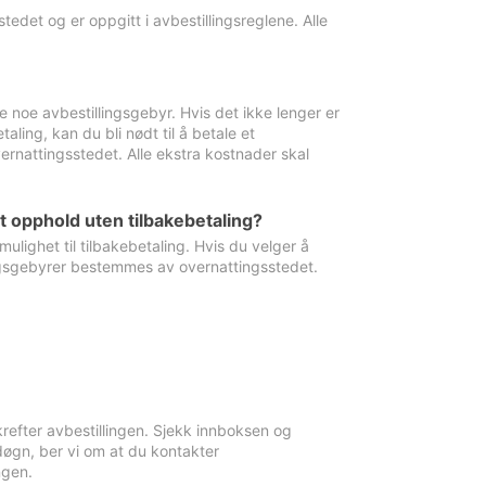
edet og er oppgitt i avbestillingsreglene. Alle
e noe avbestillingsgebyr. Hvis det ikke lenger er
aling, kan du bli nødt til å betale et
rnattingsstedet. Alle ekstra kostnader skal
et opphold uten tilbakebetaling?
ulighet til tilbakebetaling. Hvis du velger å
llingsgebyrer bestemmes av overnattingsstedet.
krefter avbestillingen. Sjekk innboksen og
øgn, ber vi om at du kontakter
ngen.