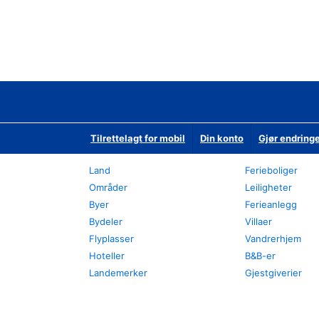
Tilrettelagt for mobil
Din konto
Gjør endringe
Land
Ferieboliger
Områder
Leiligheter
Byer
Ferieanlegg
Bydeler
Villaer
Flyplasser
Vandrerhjem
Hoteller
B&B-er
Landemerker
Gjestgiverier