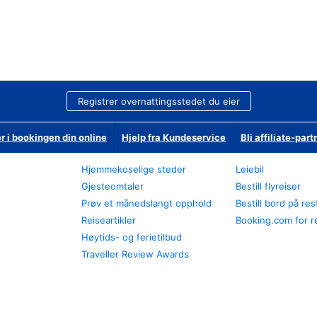
Registrer overnattingsstedet du eier
r i bookingen din online
Hjelp fra Kundeservice
Bli affiliate-part
Hjemmekoselige steder
Leiebil
Gjesteomtaler
Bestill flyreiser
Prøv et månedslangt opphold
Bestill bord på re
Reiseartikler
Booking.com for r
Høytids- og ferietilbud
Traveller Review Awards