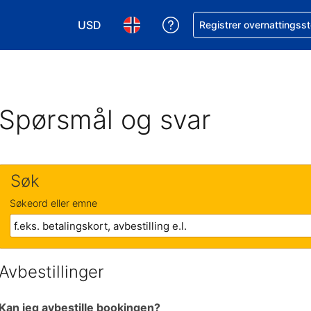
USD
Få hjelp med bookingen 
Registrer overnattingsst
Velg valuta. Du har valgt Amerikansk dollar
Velg språk. Du har valgt Norsk som
Spørsmål og svar
Søk
Søkeord eller emne
Avbestillinger
Kan jeg avbestille bookingen?