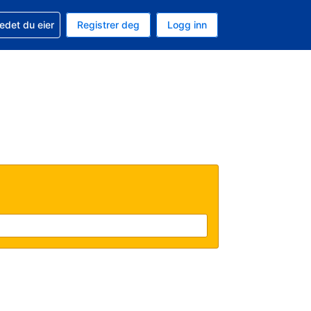
din
edet du eier
Registrer deg
Logg inn
 som valuta
 språk