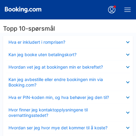
Topp 10-spørsmål
Viser
Hva er inkludert i romprisen?
mindre
Viser
Kan jeg booke uten betalingskort?
mindre
Viser
Hvordan vet jeg at bookingen min er bekreftet?
mindre
Viser
Kan jeg avbestille eller endre bookingen min via
mindre
Booking.com?
Viser
Hva er PIN-koden min, og hva behøver jeg den til?
mindre
Viser
Hvor finner jeg kontaktopplysningene til
mindre
overnattingsstedet?
Viser
Hvordan ser jeg hvor mye det kommer til å koste?
mindre