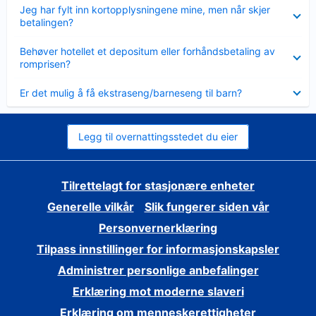
Viser
Jeg har fylt inn kortopplysningene mine, men når skjer
mindre
betalingen?
Viser
Behøver hotellet et depositum eller forhåndsbetaling av
mindre
romprisen?
Viser
Er det mulig å få ekstraseng/barneseng til barn?
mindre
Legg til overnattingsstedet du eier
Tilrettelagt for stasjonære enheter
Generelle vilkår
Slik fungerer siden vår
Personvernerklæring
Tilpass innstillinger for informasjonskapsler
Administrer personlige anbefalinger
Erklæring mot moderne slaveri
Erklæring om menneskerettigheter