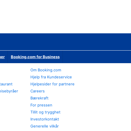
ner
Booking.com for Business
Om Booking.com
Hjelp fra Kundeservice
staurant
Hjelpesider for partnere
eisebyråer
Careers
Bærekraft
For pressen
Tillit og trygghet
Investorkontakt
Generelle vilkår