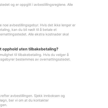
edet og er oppgitt i avbestillingsreglene. Alle
e noe avbestillingsgebyr. Hvis det ikke lenger er
aling, kan du bli nødt til å betale et
rnattingsstedet. Alle ekstra kostnader skal
et opphold uten tilbakebetaling?
ulighet til tilbakebetaling. Hvis du velger å
llingsgebyrer bestemmes av overnattingsstedet.
krefter avbestillingen. Sjekk innboksen og
øgn, ber vi om at du kontakter
ngen.