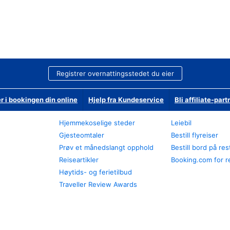
Registrer overnattingsstedet du eier
r i bookingen din online
Hjelp fra Kundeservice
Bli affiliate-part
Hjemmekoselige steder
Leiebil
Gjesteomtaler
Bestill flyreiser
Prøv et månedslangt opphold
Bestill bord på re
Reiseartikler
Booking.com for r
Høytids- og ferietilbud
Traveller Review Awards