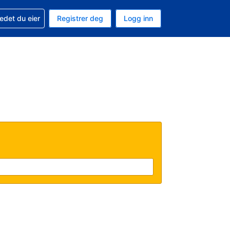
din
edet du eier
Registrer deg
Logg inn
 som valuta
 språk