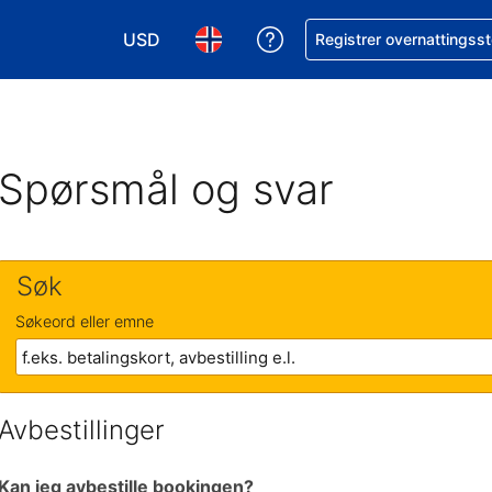
USD
Få hjelp med bookingen 
Registrer overnattingsst
Velg valuta. Du har valgt Amerikansk dollar
Velg språk. Du har valgt Norsk som
Spørsmål og svar
Søk
Søkeord eller emne
Avbestillinger
Kan jeg avbestille bookingen?