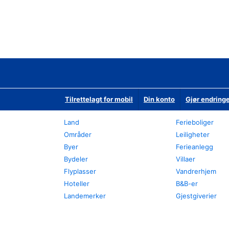
Tilrettelagt for mobil
Din konto
Gjør endringe
Land
Ferieboliger
Områder
Leiligheter
Byer
Ferieanlegg
Bydeler
Villaer
Flyplasser
Vandrerhjem
Hoteller
B&B-er
Landemerker
Gjestgiverier