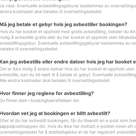
Ja visst. Eventuelle avbestillingsgebyrer bestemmes av overnattingsst
ekstra kostnader skal betales til overnattingsstedet.
Må jeg betale et gebyr hvis jeg avbestiller bookingen?
Hvis du har booket et opphold med gratis avbestilling, betaler du ikk
mulig å avbestille gratis eller du har booket et opphold uten tilbakebet
avbestillingsgebyr. Eventuelle avbestillingsgebyrer bestemmes av ove
betales til overnattingsstedet.
Kan jeg avbestille eller endre datoer hvis jeg har booket 
Det er ikke mulig å endre datoer hvis du har booket et opphold uten m
avbestille, kan du bli nødt til å betale et gebyr. Eventuelle avbesti
Alle ekstra kostnader skal betales til overnattingsstedet.
Hvor finner jeg reglene for avbestilling?
Du finner dem i bookingbekreftelsen din.
Hvordan vet jeg at bookingen er blitt avbestilt?
Etter at du har avbestilt bookingen, får du tilsendt en e-post som be
søppelpostmappen din. Hvis du ikke har mottatt e-posten innen ett d
overnattingsstedet for å dobbeltsjekke at de har registrert avbestilli