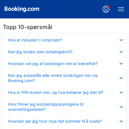
Topp 10-spørsmål
Viser
Hva er inkludert i romprisen?
mindre
Viser
Kan jeg booke uten betalingskort?
mindre
Viser
Hvordan vet jeg at bookingen min er bekreftet?
mindre
Viser
Kan jeg avbestille eller endre bookingen min via
mindre
Booking.com?
Viser
Hva er PIN-koden min, og hva behøver jeg den til?
mindre
Viser
Hvor finner jeg kontaktopplysningene til
mindre
overnattingsstedet?
Viser
Hvordan ser jeg hvor mye det kommer til å koste?
mindre