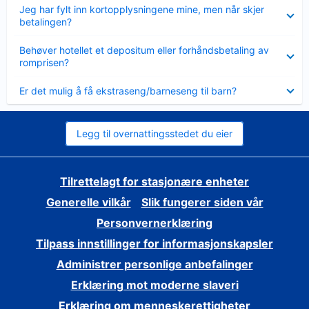
Viser
Jeg har fylt inn kortopplysningene mine, men når skjer
mindre
betalingen?
Viser
Behøver hotellet et depositum eller forhåndsbetaling av
mindre
romprisen?
Viser
Er det mulig å få ekstraseng/barneseng til barn?
mindre
Legg til overnattingsstedet du eier
Tilrettelagt for stasjonære enheter
Generelle vilkår
Slik fungerer siden vår
Personvernerklæring
Tilpass innstillinger for informasjonskapsler
Administrer personlige anbefalinger
Erklæring mot moderne slaveri
Erklæring om menneskerettigheter