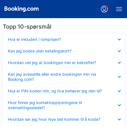
Topp 10-spørsmål
Viser
Hva er inkludert i romprisen?
mindre
Viser
Kan jeg booke uten betalingskort?
mindre
Viser
Hvordan vet jeg at bookingen min er bekreftet?
mindre
Viser
Kan jeg avbestille eller endre bookingen min via
mindre
Booking.com?
Viser
Hva er PIN-koden min, og hva behøver jeg den til?
mindre
Viser
Hvor finner jeg kontaktopplysningene til
mindre
overnattingsstedet?
Viser
Hvordan ser jeg hvor mye det kommer til å koste?
mindre