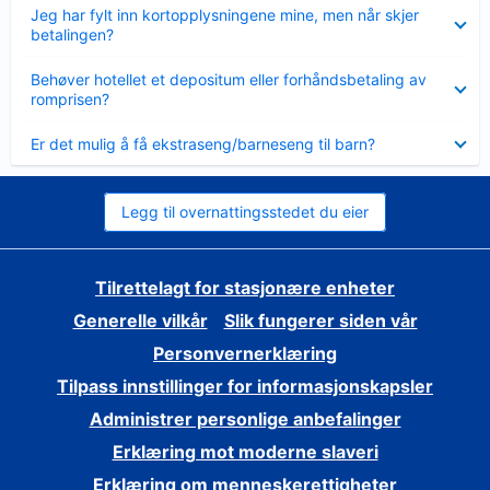
Viser
Jeg har fylt inn kortopplysningene mine, men når skjer
mindre
betalingen?
Viser
Behøver hotellet et depositum eller forhåndsbetaling av
mindre
romprisen?
Viser
Er det mulig å få ekstraseng/barneseng til barn?
mindre
Legg til overnattingsstedet du eier
Tilrettelagt for stasjonære enheter
Generelle vilkår
Slik fungerer siden vår
Personvernerklæring
Tilpass innstillinger for informasjonskapsler
Administrer personlige anbefalinger
Erklæring mot moderne slaveri
Erklæring om menneskerettigheter