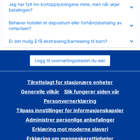
Viser
Jeg har fylt inn kortopplysningene mine, men når skjer
mindre
betalingen?
Viser
Behøver hotellet et depositum eller forhåndsbetaling av
mindre
romprisen?
Viser
Er det mulig å få ekstraseng/barneseng til barn?
mindre
Legg til overnattingsstedet du eier
Tilrettelagt for stasjonære enheter
Generelle vilkår
Slik fungerer siden vår
Personvernerklæring
Tilpass innstillinger for informasjonskapsler
Administrer personlige anbefalinger
Erklæring mot moderne slaveri
Erklæring om menneskerettigheter