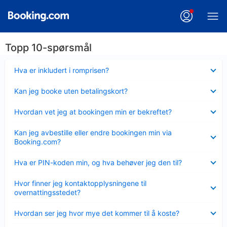
Topp 10-spørsmål
Viser
Hva er inkludert i romprisen?
mindre
Viser
Kan jeg booke uten betalingskort?
mindre
Viser
Hvordan vet jeg at bookingen min er bekreftet?
mindre
Viser
Kan jeg avbestille eller endre bookingen min via
mindre
Booking.com?
Viser
Hva er PIN-koden min, og hva behøver jeg den til?
mindre
Viser
Hvor finner jeg kontaktopplysningene til
mindre
overnattingsstedet?
Viser
Hvordan ser jeg hvor mye det kommer til å koste?
mindre