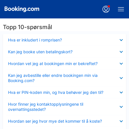
Topp 10-spørsmål
Viser
Hva er inkludert i romprisen?
mindre
Viser
Kan jeg booke uten betalingskort?
mindre
Viser
Hvordan vet jeg at bookingen min er bekreftet?
mindre
Viser
Kan jeg avbestille eller endre bookingen min via
mindre
Booking.com?
Viser
Hva er PIN-koden min, og hva behøver jeg den til?
mindre
Viser
Hvor finner jeg kontaktopplysningene til
mindre
overnattingsstedet?
Viser
Hvordan ser jeg hvor mye det kommer til å koste?
mindre