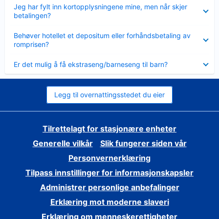
Viser
Jeg har fylt inn kortopplysningene mine, men når skjer
mindre
betalingen?
Viser
Behøver hotellet et depositum eller forhåndsbetaling av
mindre
romprisen?
Viser
Er det mulig å få ekstraseng/barneseng til barn?
mindre
Legg til overnattingsstedet du eier
Tilrettelagt for stasjonære enheter
Generelle vilkår
Slik fungerer siden vår
Personvernerklæring
Tilpass innstillinger for informasjonskapsler
Administrer personlige anbefalinger
Erklæring mot moderne slaveri
Erklæring om menneskerettigheter