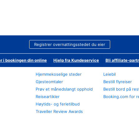
Registrer overnattingsstedet du eier
r i bookingen din online
Hjelp fra Kundeservice
Bli affiliate-part
Hjemmekoselige steder
Leiebil
Gjesteomtaler
Bestill flyreiser
Prøv et månedslangt opphold
Bestill bord på re
Reiseartikler
Booking.com for r
Høytids- og ferietilbud
Traveller Review Awards