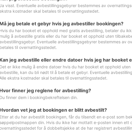
Ja visst. Eventuelle avbestillingsgebyrer bestemmes av overnattingsst
ekstra kostnader skal betales til overnattingsstedet.
Må jeg betale et gebyr hvis jeg avbestiller bookingen?
Hvis du har booket et opphold med gratis avbestilling, betaler du ikk
mulig å avbestille gratis eller du har booket et opphold uten tilbakebet
avbestillingsgebyr. Eventuelle avbestillingsgebyrer bestemmes av ove
betales til overnattingsstedet.
Kan jeg avbestille eller endre datoer hvis jeg har booket 
Det er ikke mulig å endre datoer hvis du har booket et opphold uten m
avbestille, kan du bli nødt til å betale et gebyr. Eventuelle avbesti
Alle ekstra kostnader skal betales til overnattingsstedet.
Hvor finner jeg reglene for avbestilling?
Du finner dem i bookingbekreftelsen din.
Hvordan vet jeg at bookingen er blitt avbestilt?
Etter at du har avbestilt bookingen, får du tilsendt en e-post som be
søppelpostmappen din. Hvis du ikke har mottatt e-posten innen ett d
overnattingsstedet for å dobbeltsjekke at de har registrert avbestilli