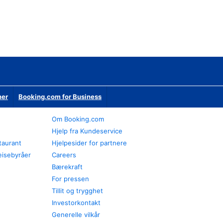
ner
Booking.com for Business
Om Booking.com
Hjelp fra Kundeservice
staurant
Hjelpesider for partnere
eisebyråer
Careers
Bærekraft
For pressen
Tillit og trygghet
Investorkontakt
Generelle vilkår