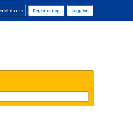
din
edet du eier
Registrer deg
Logg inn
 som valuta
 språk