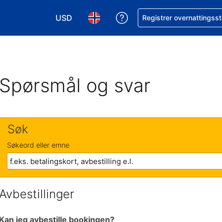
USD
Få hjelp med bookingen 
Registrer overnattingsst
Velg valuta. Du har valgt Amerikansk dollar
Velg språk. Du har valgt Norsk som
Spørsmål og svar
Søk
Søkeord eller emne
Avbestillinger
Kan jeg avbestille bookingen?