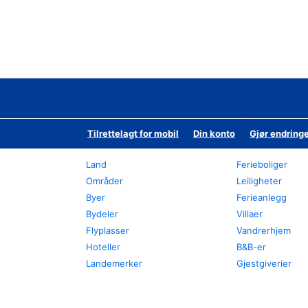
Tilrettelagt for mobil
Din konto
Gjør endringe
Land
Ferieboliger
Områder
Leiligheter
Byer
Ferieanlegg
Bydeler
Villaer
Flyplasser
Vandrerhjem
Hoteller
B&B-er
Landemerker
Gjestgiverier