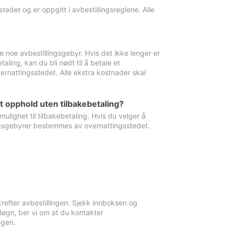
edet og er oppgitt i avbestillingsreglene. Alle
e noe avbestillingsgebyr. Hvis det ikke lenger er
aling, kan du bli nødt til å betale et
rnattingsstedet. Alle ekstra kostnader skal
et opphold uten tilbakebetaling?
ulighet til tilbakebetaling. Hvis du velger å
llingsgebyrer bestemmes av overnattingsstedet.
krefter avbestillingen. Sjekk innboksen og
øgn, ber vi om at du kontakter
ngen.