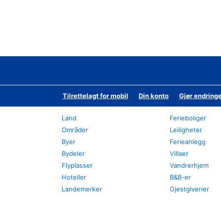
Tilrettelagt for mobil
Din konto
Gjør endringe
Land
Ferieboliger
Områder
Leiligheter
Byer
Ferieanlegg
Bydeler
Villaer
Flyplasser
Vandrerhjem
Hoteller
B&B-er
Landemerker
Gjestgiverier