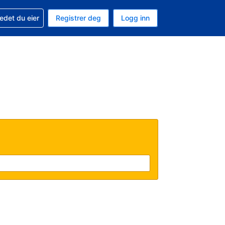
din
edet du eier
Registrer deg
Logg inn
 som valuta
 språk