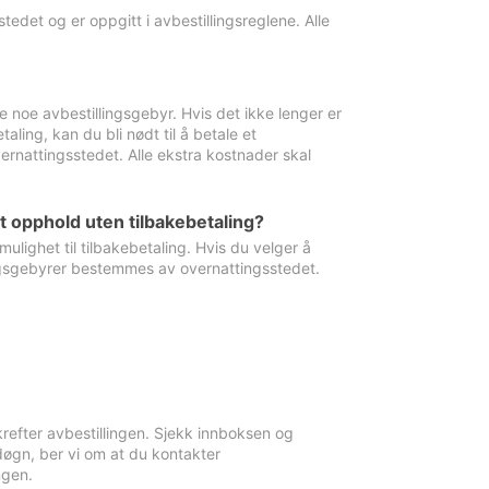
edet og er oppgitt i avbestillingsreglene. Alle
e noe avbestillingsgebyr. Hvis det ikke lenger er
aling, kan du bli nødt til å betale et
rnattingsstedet. Alle ekstra kostnader skal
et opphold uten tilbakebetaling?
ulighet til tilbakebetaling. Hvis du velger å
llingsgebyrer bestemmes av overnattingsstedet.
krefter avbestillingen. Sjekk innboksen og
øgn, ber vi om at du kontakter
ngen.