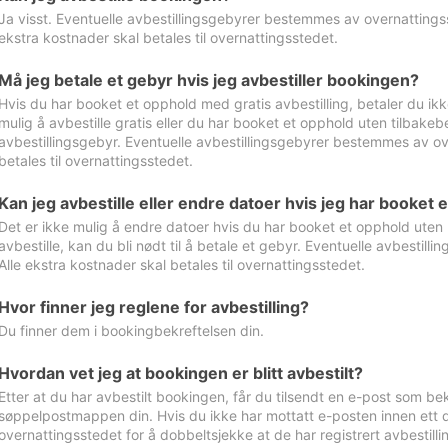
Ja visst. Eventuelle avbestillingsgebyrer bestemmes av overnattingsst
ekstra kostnader skal betales til overnattingsstedet.
Må jeg betale et gebyr hvis jeg avbestiller bookingen?
Hvis du har booket et opphold med gratis avbestilling, betaler du ikk
mulig å avbestille gratis eller du har booket et opphold uten tilbakebet
avbestillingsgebyr. Eventuelle avbestillingsgebyrer bestemmes av ove
betales til overnattingsstedet.
Kan jeg avbestille eller endre datoer hvis jeg har booket 
Det er ikke mulig å endre datoer hvis du har booket et opphold uten m
avbestille, kan du bli nødt til å betale et gebyr. Eventuelle avbesti
Alle ekstra kostnader skal betales til overnattingsstedet.
Hvor finner jeg reglene for avbestilling?
Du finner dem i bookingbekreftelsen din.
Hvordan vet jeg at bookingen er blitt avbestilt?
Etter at du har avbestilt bookingen, får du tilsendt en e-post som be
søppelpostmappen din. Hvis du ikke har mottatt e-posten innen ett d
overnattingsstedet for å dobbeltsjekke at de har registrert avbestilli