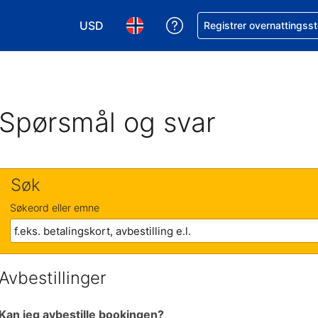
USD
Få hjelp med bookingen 
Registrer overnattingsst
Velg valuta. Du har valgt Amerikansk dollar
Velg språk. Du har valgt Norsk som
Spørsmål og svar
Søk
Søkeord eller emne
Avbestillinger
Kan jeg avbestille bookingen?