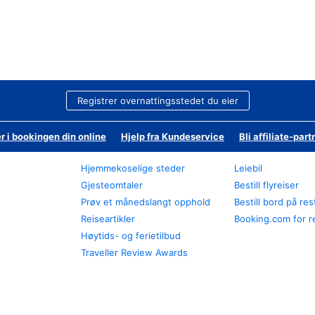
Registrer overnattingsstedet du eier
r i bookingen din online
Hjelp fra Kundeservice
Bli affiliate-part
Hjemmekoselige steder
Leiebil
Gjesteomtaler
Bestill flyreiser
Prøv et månedslangt opphold
Bestill bord på re
Reiseartikler
Booking.com for r
Høytids- og ferietilbud
Traveller Review Awards