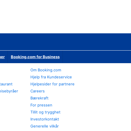
ner
Booking.com for Business
Om Booking.com
Hjelp fra Kundeservice
staurant
Hjelpesider for partnere
eisebyråer
Careers
Bærekraft
For pressen
Tillit og trygghet
Investorkontakt
Generelle vilkår