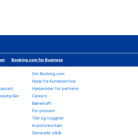
ner
Booking.com for Business
Om Booking.com
Hjelp fra Kundeservice
staurant
Hjelpesider for partnere
eisebyråer
Careers
Bærekraft
For pressen
Tillit og trygghet
Investorkontakt
Generelle vilkår