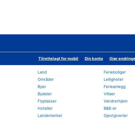
Tilrettelagt for mobil
Din konto
Gjør endringe
Land
Ferieboliger
Områder
Leiligheter
Byer
Ferieanlegg
Bydeler
Villaer
Flyplasser
Vandrerhjem
Hoteller
B&B-er
Landemerker
Gjestgiverier