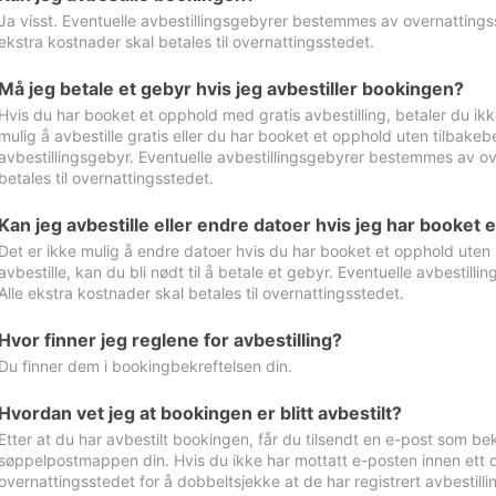
Ja visst. Eventuelle avbestillingsgebyrer bestemmes av overnattingsst
ekstra kostnader skal betales til overnattingsstedet.
Må jeg betale et gebyr hvis jeg avbestiller bookingen?
Hvis du har booket et opphold med gratis avbestilling, betaler du ikk
mulig å avbestille gratis eller du har booket et opphold uten tilbakebet
avbestillingsgebyr. Eventuelle avbestillingsgebyrer bestemmes av ove
betales til overnattingsstedet.
Kan jeg avbestille eller endre datoer hvis jeg har booket 
Det er ikke mulig å endre datoer hvis du har booket et opphold uten m
avbestille, kan du bli nødt til å betale et gebyr. Eventuelle avbesti
Alle ekstra kostnader skal betales til overnattingsstedet.
Hvor finner jeg reglene for avbestilling?
Du finner dem i bookingbekreftelsen din.
Hvordan vet jeg at bookingen er blitt avbestilt?
Etter at du har avbestilt bookingen, får du tilsendt en e-post som be
søppelpostmappen din. Hvis du ikke har mottatt e-posten innen ett d
overnattingsstedet for å dobbeltsjekke at de har registrert avbestilli