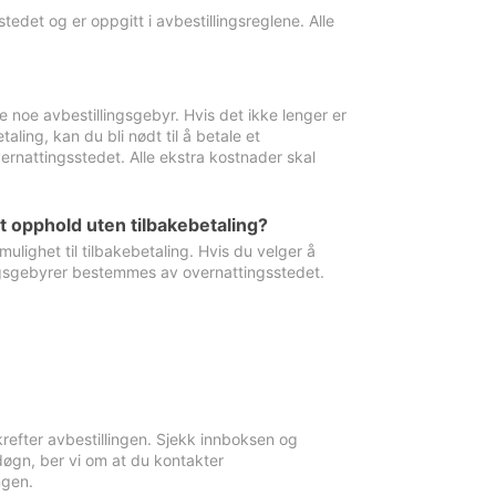
edet og er oppgitt i avbestillingsreglene. Alle
e noe avbestillingsgebyr. Hvis det ikke lenger er
aling, kan du bli nødt til å betale et
rnattingsstedet. Alle ekstra kostnader skal
et opphold uten tilbakebetaling?
ulighet til tilbakebetaling. Hvis du velger å
llingsgebyrer bestemmes av overnattingsstedet.
krefter avbestillingen. Sjekk innboksen og
øgn, ber vi om at du kontakter
ngen.