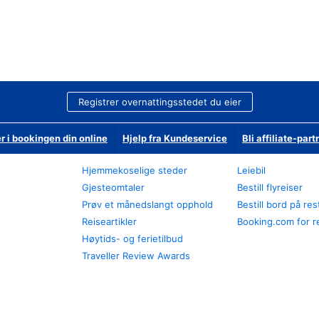
Registrer overnattingsstedet du eier
r i bookingen din online
Hjelp fra Kundeservice
Bli affiliate-part
Hjemmekoselige steder
Leiebil
Gjesteomtaler
Bestill flyreiser
Prøv et månedslangt opphold
Bestill bord på re
Reiseartikler
Booking.com for r
Høytids- og ferietilbud
Traveller Review Awards