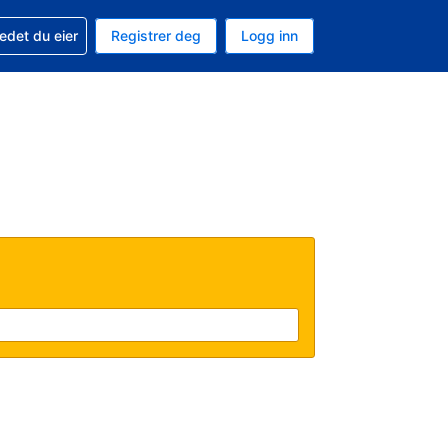
din
edet du eier
Registrer deg
Logg inn
 som valuta
 språk