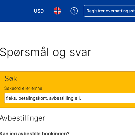
USD
Få hjelp med bookingen 
Registrer overnattingsst
Velg valuta. Du har valgt Amerikansk dollar
Velg språk. Du har valgt Norsk som
Spørsmål og svar
Søk
Søkeord eller emne
Avbestillinger
Kan jeg avbestille bookingen?