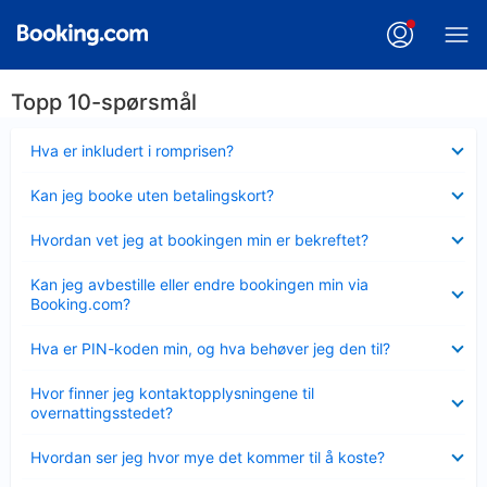
Topp 10-spørsmål
Viser
Hva er inkludert i romprisen?
mindre
Viser
Kan jeg booke uten betalingskort?
mindre
Viser
Hvordan vet jeg at bookingen min er bekreftet?
mindre
Viser
Kan jeg avbestille eller endre bookingen min via
mindre
Booking.com?
Viser
Hva er PIN-koden min, og hva behøver jeg den til?
mindre
Viser
Hvor finner jeg kontaktopplysningene til
mindre
overnattingsstedet?
Viser
Hvordan ser jeg hvor mye det kommer til å koste?
mindre