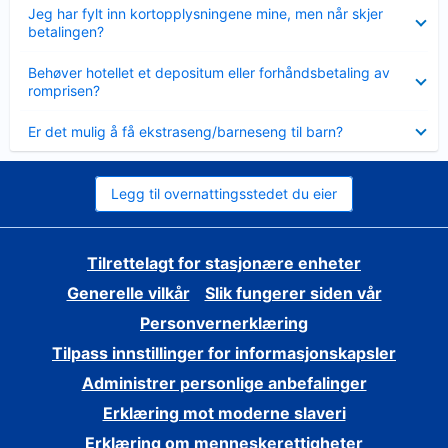
Viser
Jeg har fylt inn kortopplysningene mine, men når skjer
mindre
betalingen?
Viser
Behøver hotellet et depositum eller forhåndsbetaling av
mindre
romprisen?
Viser
Er det mulig å få ekstraseng/barneseng til barn?
mindre
Legg til overnattingsstedet du eier
Tilrettelagt for stasjonære enheter
Generelle vilkår
Slik fungerer siden vår
Personvernerklæring
Tilpass innstillinger for informasjonskapsler
Administrer personlige anbefalinger
Erklæring mot moderne slaveri
Erklæring om menneskerettigheter