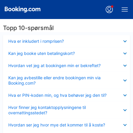
Topp 10-spørsmål
Viser
Hva er inkludert i romprisen?
mindre
Viser
Kan jeg booke uten betalingskort?
mindre
Viser
Hvordan vet jeg at bookingen min er bekreftet?
mindre
Viser
Kan jeg avbestille eller endre bookingen min via
mindre
Booking.com?
Viser
Hva er PIN-koden min, og hva behøver jeg den til?
mindre
Viser
Hvor finner jeg kontaktopplysningene til
mindre
overnattingsstedet?
Viser
Hvordan ser jeg hvor mye det kommer til å koste?
mindre