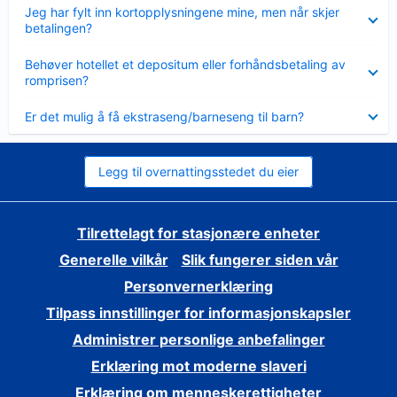
Viser
Jeg har fylt inn kortopplysningene mine, men når skjer
mindre
betalingen?
Viser
Behøver hotellet et depositum eller forhåndsbetaling av
mindre
romprisen?
Viser
Er det mulig å få ekstraseng/barneseng til barn?
mindre
Legg til overnattingsstedet du eier
Tilrettelagt for stasjonære enheter
Generelle vilkår
Slik fungerer siden vår
Personvernerklæring
Tilpass innstillinger for informasjonskapsler
Administrer personlige anbefalinger
Erklæring mot moderne slaveri
Erklæring om menneskerettigheter