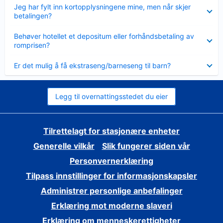
Viser
Jeg har fylt inn kortopplysningene mine, men når skjer
mindre
betalingen?
Viser
Behøver hotellet et depositum eller forhåndsbetaling av
mindre
romprisen?
Viser
Er det mulig å få ekstraseng/barneseng til barn?
mindre
Legg til overnattingsstedet du eier
Tilrettelagt for stasjonære enheter
Generelle vilkår
Slik fungerer siden vår
Personvernerklæring
Tilpass innstillinger for informasjonskapsler
Administrer personlige anbefalinger
Erklæring mot moderne slaveri
Erklæring om menneskerettigheter