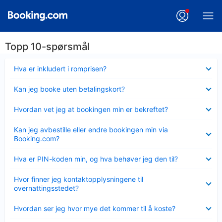
Topp 10-spørsmål
Viser
Hva er inkludert i romprisen?
mindre
Viser
Kan jeg booke uten betalingskort?
mindre
Viser
Hvordan vet jeg at bookingen min er bekreftet?
mindre
Viser
Kan jeg avbestille eller endre bookingen min via
mindre
Booking.com?
Viser
Hva er PIN-koden min, og hva behøver jeg den til?
mindre
Viser
Hvor finner jeg kontaktopplysningene til
mindre
overnattingsstedet?
Viser
Hvordan ser jeg hvor mye det kommer til å koste?
mindre