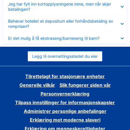
Viser
Jeg har fylt inn kortopplysningene mine, men når skjer
mindre
betalingen?
Viser
Behøver hotellet et depositum eller forhåndsbetaling av
mindre
romprisen?
Viser
Er det mulig å få ekstraseng/barneseng til barn?
mindre
Legg til overnattingsstedet du eier
Tilrettelagt for stasjonære enheter
Generelle vilkår
Slik fungerer siden vår
Personvernerklæring
Tilpass innstillinger for informasjonskapsler
Administrer personlige anbefalinger
Erklæring mot moderne slaveri
Erklæring om menneskerettigheter