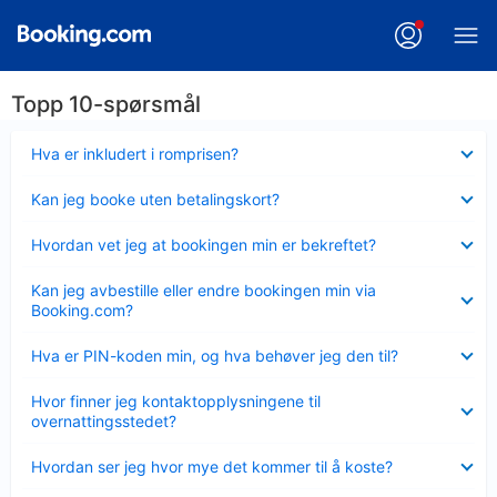
Topp 10-spørsmål
Viser
Hva er inkludert i romprisen?
mindre
Viser
Kan jeg booke uten betalingskort?
mindre
Viser
Hvordan vet jeg at bookingen min er bekreftet?
mindre
Viser
Kan jeg avbestille eller endre bookingen min via
mindre
Booking.com?
Viser
Hva er PIN-koden min, og hva behøver jeg den til?
mindre
Viser
Hvor finner jeg kontaktopplysningene til
mindre
overnattingsstedet?
Viser
Hvordan ser jeg hvor mye det kommer til å koste?
mindre