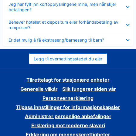
Viser
Jeg har fylt inn kortopplysningene mine, men når skjer
mindre
betalingen?
Viser
Behøver hotellet et depositum eller forhåndsbetaling av
mindre
romprisen?
Viser
Er det mulig å få ekstraseng/barneseng til barn?
mindre
Legg til overnattingsstedet du eier
Tilrettelagt for stasjonære enheter
Generelle vilkår
Slik fungerer siden vår
Personvernerklæring
Tilpass innstillinger for informasjonskapsler
Administrer personlige anbefalinger
Erklæring mot moderne slaveri
Erklæring om menneskerettigheter