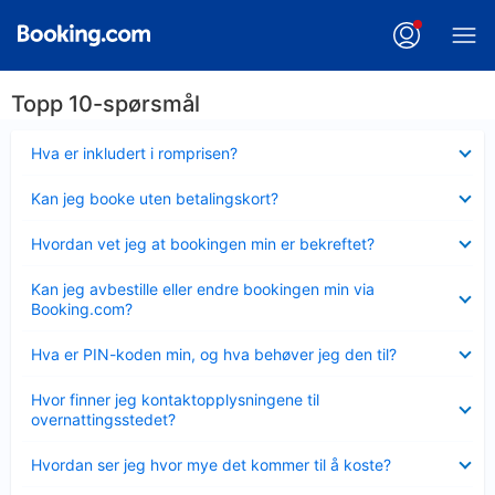
Topp 10-spørsmål
Viser
Hva er inkludert i romprisen?
mindre
Viser
Kan jeg booke uten betalingskort?
mindre
Viser
Hvordan vet jeg at bookingen min er bekreftet?
mindre
Viser
Kan jeg avbestille eller endre bookingen min via
mindre
Booking.com?
Viser
Hva er PIN-koden min, og hva behøver jeg den til?
mindre
Viser
Hvor finner jeg kontaktopplysningene til
mindre
overnattingsstedet?
Viser
Hvordan ser jeg hvor mye det kommer til å koste?
mindre