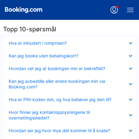
Topp 10-spørsmål
Viser
Hva er inkludert i romprisen?
mindre
Viser
Kan jeg booke uten betalingskort?
mindre
Viser
Hvordan vet jeg at bookingen min er bekreftet?
mindre
Viser
Kan jeg avbestille eller endre bookingen min via
mindre
Booking.com?
Viser
Hva er PIN-koden min, og hva behøver jeg den til?
mindre
Viser
Hvor finner jeg kontaktopplysningene til
mindre
overnattingsstedet?
Viser
Hvordan ser jeg hvor mye det kommer til å koste?
mindre