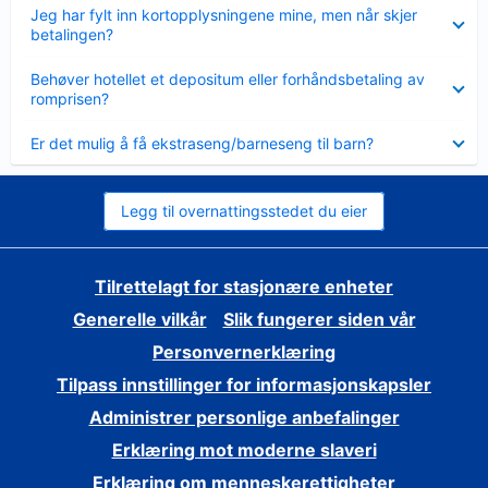
Viser
Jeg har fylt inn kortopplysningene mine, men når skjer
mindre
betalingen?
Viser
Behøver hotellet et depositum eller forhåndsbetaling av
mindre
romprisen?
Viser
Er det mulig å få ekstraseng/barneseng til barn?
mindre
Legg til overnattingsstedet du eier
Tilrettelagt for stasjonære enheter
Generelle vilkår
Slik fungerer siden vår
Personvernerklæring
Tilpass innstillinger for informasjonskapsler
Administrer personlige anbefalinger
Erklæring mot moderne slaveri
Erklæring om menneskerettigheter