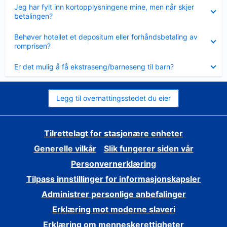
Viser
Jeg har fylt inn kortopplysningene mine, men når skjer
mindre
betalingen?
Viser
Behøver hotellet et depositum eller forhåndsbetaling av
mindre
romprisen?
Viser
Er det mulig å få ekstraseng/barneseng til barn?
mindre
Legg til overnattingsstedet du eier
Tilrettelagt for stasjonære enheter
Generelle vilkår
Slik fungerer siden vår
Personvernerklæring
Tilpass innstillinger for informasjonskapsler
Administrer personlige anbefalinger
Erklæring mot moderne slaveri
Erklæring om menneskerettigheter