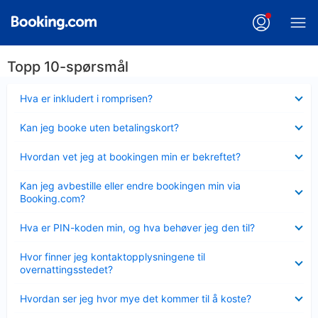
Topp 10-spørsmål
Viser
Hva er inkludert i romprisen?
mindre
Viser
Kan jeg booke uten betalingskort?
mindre
Viser
Hvordan vet jeg at bookingen min er bekreftet?
mindre
Viser
Kan jeg avbestille eller endre bookingen min via
mindre
Booking.com?
Viser
Hva er PIN-koden min, og hva behøver jeg den til?
mindre
Viser
Hvor finner jeg kontaktopplysningene til
mindre
overnattingsstedet?
Viser
Hvordan ser jeg hvor mye det kommer til å koste?
mindre