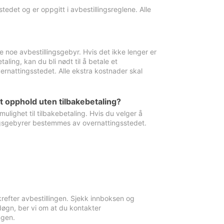
edet og er oppgitt i avbestillingsreglene. Alle
e noe avbestillingsgebyr. Hvis det ikke lenger er
aling, kan du bli nødt til å betale et
rnattingsstedet. Alle ekstra kostnader skal
et opphold uten tilbakebetaling?
ulighet til tilbakebetaling. Hvis du velger å
llingsgebyrer bestemmes av overnattingsstedet.
krefter avbestillingen. Sjekk innboksen og
øgn, ber vi om at du kontakter
ngen.