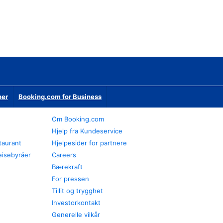
ner
Booking.com for Business
Om Booking.com
Hjelp fra Kundeservice
staurant
Hjelpesider for partnere
eisebyråer
Careers
Bærekraft
For pressen
Tillit og trygghet
Investorkontakt
Generelle vilkår