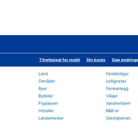
Tilrettelagt for mobil
Din konto
Gjør endringe
Land
Ferieboliger
Områder
Leiligheter
Byer
Ferieanlegg
Bydeler
Villaer
Flyplasser
Vandrerhjem
Hoteller
B&B-er
Landemerker
Gjestgiverier