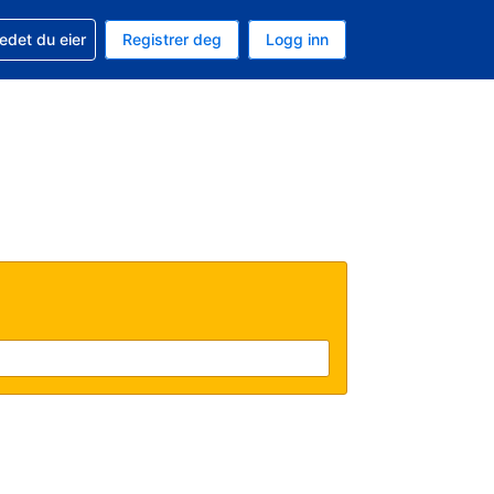
din
edet du eier
Registrer deg
Logg inn
aluta
 språk