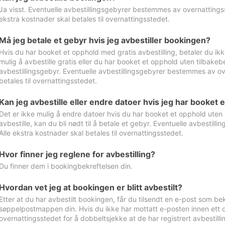
Ja visst. Eventuelle avbestillingsgebyrer bestemmes av overnattingsst
ekstra kostnader skal betales til overnattingsstedet.
Må jeg betale et gebyr hvis jeg avbestiller bookingen?
Hvis du har booket et opphold med gratis avbestilling, betaler du ikk
mulig å avbestille gratis eller du har booket et opphold uten tilbakebet
avbestillingsgebyr. Eventuelle avbestillingsgebyrer bestemmes av ove
betales til overnattingsstedet.
Kan jeg avbestille eller endre datoer hvis jeg har booket 
Det er ikke mulig å endre datoer hvis du har booket et opphold uten m
avbestille, kan du bli nødt til å betale et gebyr. Eventuelle avbesti
Alle ekstra kostnader skal betales til overnattingsstedet.
Hvor finner jeg reglene for avbestilling?
Du finner dem i bookingbekreftelsen din.
Hvordan vet jeg at bookingen er blitt avbestilt?
Etter at du har avbestilt bookingen, får du tilsendt en e-post som be
søppelpostmappen din. Hvis du ikke har mottatt e-posten innen ett d
overnattingsstedet for å dobbeltsjekke at de har registrert avbestilli