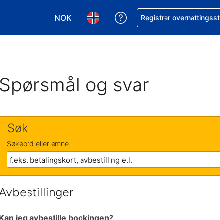
NOK
Få hjelp med bookingen 
Registrer overnattingsst
Velg valuta. Du har valgt Norsk krone som v
Velg språk. Du har valgt Norsk som
Spørsmål og svar
Søk
Søkeord eller emne
Avbestillinger
Kan jeg avbestille bookingen?