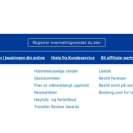
Registrer overnattingsstedet du eier
r i bookingen din online
Hjelp fra Kundeservice
Bli affiliate-part
Hjemmekoselige steder
Leiebil
Gjesteomtaler
Bestill flyreiser
Prøv et månedslangt opphold
Bestill bord på re
Reiseartikler
Booking.com for r
Høytids- og ferietilbud
Traveller Review Awards