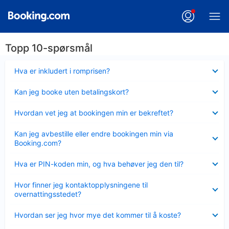
Topp 10-spørsmål
Viser
Hva er inkludert i romprisen?
mindre
Viser
Kan jeg booke uten betalingskort?
mindre
Viser
Hvordan vet jeg at bookingen min er bekreftet?
mindre
Viser
Kan jeg avbestille eller endre bookingen min via
mindre
Booking.com?
Viser
Hva er PIN-koden min, og hva behøver jeg den til?
mindre
Viser
Hvor finner jeg kontaktopplysningene til
mindre
overnattingsstedet?
Viser
Hvordan ser jeg hvor mye det kommer til å koste?
mindre