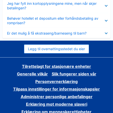
Viser
Jeg har fylt inn kortopplysningene mine, men når skjer
mindre
betalingen?
Viser
Behøver hotellet et depositum eller forhåndsbetaling av
mindre
romprisen?
Viser
Er det mulig å få ekstraseng/barneseng til barn?
mindre
Legg til overnattingsstedet du eier
Tilrettelagt for stasjonære enheter
Generelle vilkår
Slik fungerer siden vår
Personvernerklæring
Tilpass innstillinger for informasjonskapsler
Administrer personlige anbefalinger
Erklæring mot moderne slaveri
Erklæring om menneskerettigheter