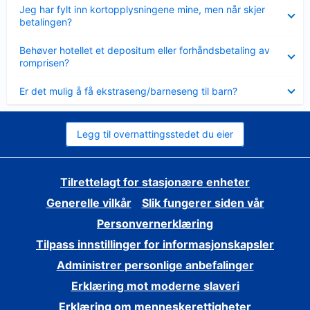
Viser
Jeg har fylt inn kortopplysningene mine, men når skjer
mindre
betalingen?
Viser
Behøver hotellet et depositum eller forhåndsbetaling av
mindre
romprisen?
Viser
Er det mulig å få ekstraseng/barneseng til barn?
mindre
Legg til overnattingsstedet du eier
Tilrettelagt for stasjonære enheter
Generelle vilkår
Slik fungerer siden vår
Personvernerklæring
Tilpass innstillinger for informasjonskapsler
Administrer personlige anbefalinger
Erklæring mot moderne slaveri
Erklæring om menneskerettigheter