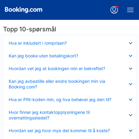
Topp 10-spørsmål
Viser
Hva er inkludert i romprisen?
mindre
Viser
Kan jeg booke uten betalingskort?
mindre
Viser
Hvordan vet jeg at bookingen min er bekreftet?
mindre
Viser
Kan jeg avbestille eller endre bookingen min via
mindre
Booking.com?
Viser
Hva er PIN-koden min, og hva behøver jeg den til?
mindre
Viser
Hvor finner jeg kontaktopplysningene til
mindre
overnattingsstedet?
Viser
Hvordan ser jeg hvor mye det kommer til å koste?
mindre