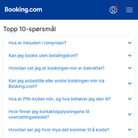
Topp 10-spørsmål
Viser
Hva er inkludert i romprisen?
mindre
Viser
Kan jeg booke uten betalingskort?
mindre
Viser
Hvordan vet jeg at bookingen min er bekreftet?
mindre
Viser
Kan jeg avbestille eller endre bookingen min via
mindre
Booking.com?
Viser
Hva er PIN-koden min, og hva behøver jeg den til?
mindre
Viser
Hvor finner jeg kontaktopplysningene til
mindre
overnattingsstedet?
Viser
Hvordan ser jeg hvor mye det kommer til å koste?
mindre