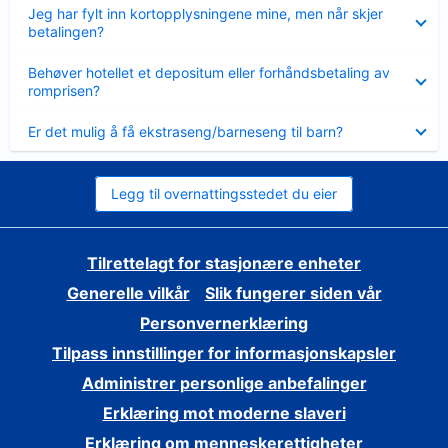
Viser
Jeg har fylt inn kortopplysningene mine, men når skjer
mindre
betalingen?
Viser
Behøver hotellet et depositum eller forhåndsbetaling av
mindre
romprisen?
Viser
Er det mulig å få ekstraseng/barneseng til barn?
mindre
Legg til overnattingsstedet du eier
Tilrettelagt for stasjonære enheter
Generelle vilkår
Slik fungerer siden vår
Personvernerklæring
Tilpass innstillinger for informasjonskapsler
Administrer personlige anbefalinger
Erklæring mot moderne slaveri
Erklæring om menneskerettigheter