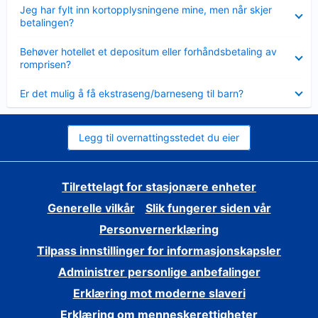
Viser
Jeg har fylt inn kortopplysningene mine, men når skjer
mindre
betalingen?
Viser
Behøver hotellet et depositum eller forhåndsbetaling av
mindre
romprisen?
Viser
Er det mulig å få ekstraseng/barneseng til barn?
mindre
Legg til overnattingsstedet du eier
Tilrettelagt for stasjonære enheter
Generelle vilkår
Slik fungerer siden vår
Personvernerklæring
Tilpass innstillinger for informasjonskapsler
Administrer personlige anbefalinger
Erklæring mot moderne slaveri
Erklæring om menneskerettigheter