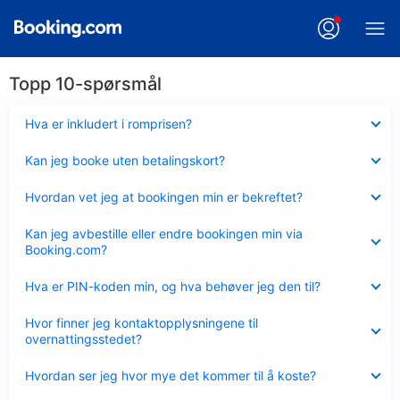
Topp 10-spørsmål
Viser
Hva er inkludert i romprisen?
mindre
Viser
Kan jeg booke uten betalingskort?
mindre
Viser
Hvordan vet jeg at bookingen min er bekreftet?
mindre
Viser
Kan jeg avbestille eller endre bookingen min via
mindre
Booking.com?
Viser
Hva er PIN-koden min, og hva behøver jeg den til?
mindre
Viser
Hvor finner jeg kontaktopplysningene til
mindre
overnattingsstedet?
Viser
Hvordan ser jeg hvor mye det kommer til å koste?
mindre