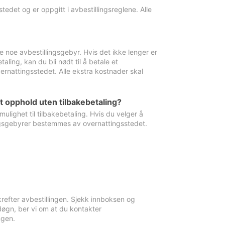
edet og er oppgitt i avbestillingsreglene. Alle
e noe avbestillingsgebyr. Hvis det ikke lenger er
aling, kan du bli nødt til å betale et
rnattingsstedet. Alle ekstra kostnader skal
et opphold uten tilbakebetaling?
ulighet til tilbakebetaling. Hvis du velger å
llingsgebyrer bestemmes av overnattingsstedet.
krefter avbestillingen. Sjekk innboksen og
øgn, ber vi om at du kontakter
ngen.