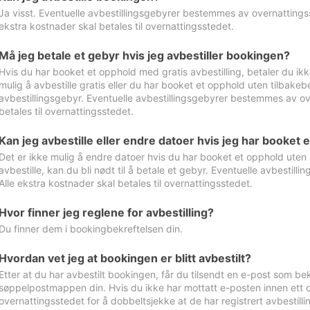
Ja visst. Eventuelle avbestillingsgebyrer bestemmes av overnattingsst
ekstra kostnader skal betales til overnattingsstedet.
Må jeg betale et gebyr hvis jeg avbestiller bookingen?
Hvis du har booket et opphold med gratis avbestilling, betaler du ikk
mulig å avbestille gratis eller du har booket et opphold uten tilbakebet
avbestillingsgebyr. Eventuelle avbestillingsgebyrer bestemmes av ove
betales til overnattingsstedet.
Kan jeg avbestille eller endre datoer hvis jeg har booket 
Det er ikke mulig å endre datoer hvis du har booket et opphold uten m
avbestille, kan du bli nødt til å betale et gebyr. Eventuelle avbesti
Alle ekstra kostnader skal betales til overnattingsstedet.
Hvor finner jeg reglene for avbestilling?
Du finner dem i bookingbekreftelsen din.
Hvordan vet jeg at bookingen er blitt avbestilt?
Etter at du har avbestilt bookingen, får du tilsendt en e-post som be
søppelpostmappen din. Hvis du ikke har mottatt e-posten innen ett d
overnattingsstedet for å dobbeltsjekke at de har registrert avbestilli