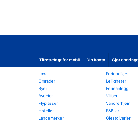
Tilrettelagt for mobil
Din konto
Gjør endringe
Land
Ferieboliger
Områder
Leiligheter
Byer
Ferieanlegg
Bydeler
Villaer
Flyplasser
Vandrerhjem
Hoteller
B&B-er
Landemerker
Gjestgiverier