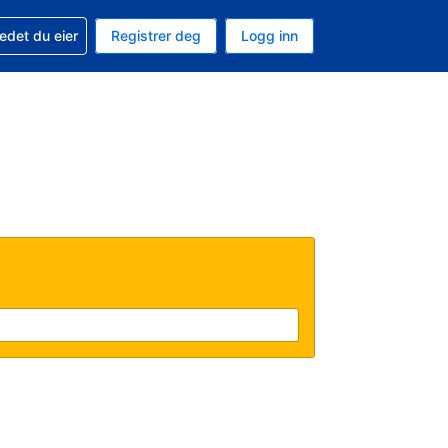
din
edet du eier
Registrer deg
Logg inn
 som valuta
 språk