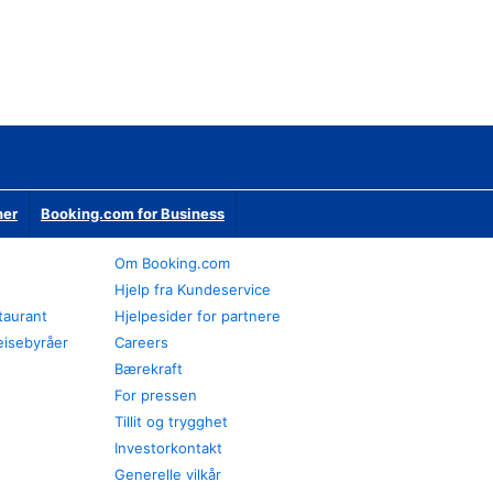
ner
Booking.com for Business
Om Booking.com
Hjelp fra Kundeservice
staurant
Hjelpesider for partnere
eisebyråer
Careers
Bærekraft
For pressen
Tillit og trygghet
Investorkontakt
Generelle vilkår