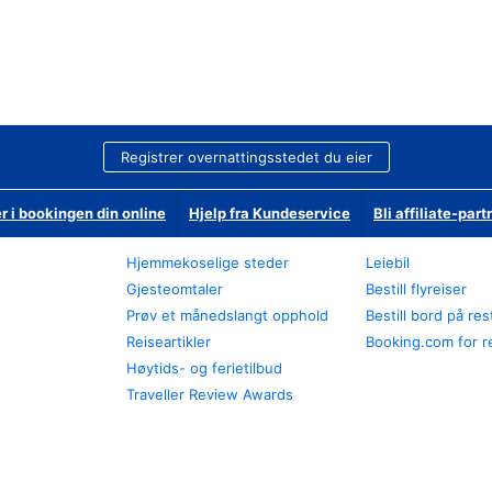
Registrer overnattingsstedet du eier
r i bookingen din online
Hjelp fra Kundeservice
Bli affiliate-part
Hjemmekoselige steder
Leiebil
Gjesteomtaler
Bestill flyreiser
Prøv et månedslangt opphold
Bestill bord på re
Reiseartikler
Booking.com for r
Høytids- og ferietilbud
Traveller Review Awards