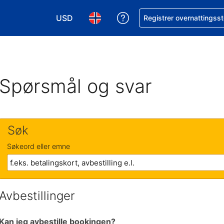
USD
Få hjelp med bookingen 
Registrer overnattingsst
Velg valuta. Du har valgt Amerikansk dollar
Velg språk. Du har valgt Norsk som
Spørsmål og svar
Søk
Søkeord eller emne
Avbestillinger
Kan jeg avbestille bookingen?