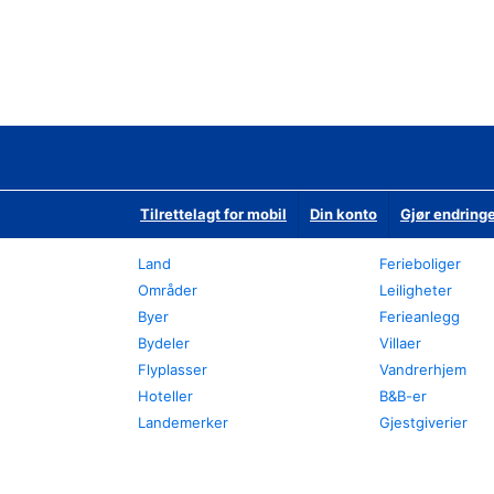
Tilrettelagt for mobil
Din konto
Gjør endringe
Land
Ferieboliger
Områder
Leiligheter
Byer
Ferieanlegg
Bydeler
Villaer
Flyplasser
Vandrerhjem
Hoteller
B&B-er
Landemerker
Gjestgiverier