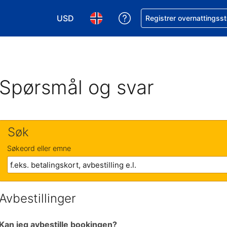
USD
Få hjelp med bookingen 
Registrer overnattingsst
Velg valuta. Du har valgt Amerikansk dollar
Velg språk. Du har valgt Norsk som
Spørsmål og svar
Søk
Søkeord eller emne
Avbestillinger
Kan jeg avbestille bookingen?