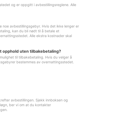
edet og er oppgitt i avbestillingsreglene. Alle
e noe avbestillingsgebyr. Hvis det ikke lenger er
aling, kan du bli nødt til å betale et
rnattingsstedet. Alle ekstra kostnader skal
et opphold uten tilbakebetaling?
ulighet til tilbakebetaling. Hvis du velger å
llingsgebyrer bestemmes av overnattingsstedet.
krefter avbestillingen. Sjekk innboksen og
øgn, ber vi om at du kontakter
ngen.