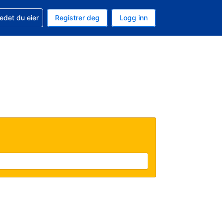
din
edet du eier
Registrer deg
Logg inn
 som valuta
 språk