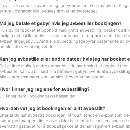
Ja visst. Eventuelle avbestillingsgebyrer bestemmes av overnattingsst
ekstra kostnader skal betales til overnattingsstedet.
Må jeg betale et gebyr hvis jeg avbestiller bookingen?
Hvis du har booket et opphold med gratis avbestilling, betaler du ikk
mulig å avbestille gratis eller du har booket et opphold uten tilbakebet
avbestillingsgebyr. Eventuelle avbestillingsgebyrer bestemmes av ove
betales til overnattingsstedet.
Kan jeg avbestille eller endre datoer hvis jeg har booket 
Det er ikke mulig å endre datoer hvis du har booket et opphold uten m
avbestille, kan du bli nødt til å betale et gebyr. Eventuelle avbesti
Alle ekstra kostnader skal betales til overnattingsstedet.
Hvor finner jeg reglene for avbestilling?
Du finner dem i bookingbekreftelsen din.
Hvordan vet jeg at bookingen er blitt avbestilt?
Etter at du har avbestilt bookingen, får du tilsendt en e-post som be
søppelpostmappen din. Hvis du ikke har mottatt e-posten innen ett d
overnattingsstedet for å dobbeltsjekke at de har registrert avbestilli