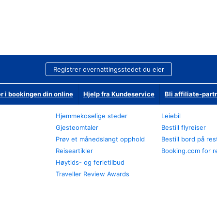
Registrer overnattingsstedet du eier
r i bookingen din online
Hjelp fra Kundeservice
Bli affiliate-part
Hjemmekoselige steder
Leiebil
Gjesteomtaler
Bestill flyreiser
Prøv et månedslangt opphold
Bestill bord på re
Reiseartikler
Booking.com for r
Høytids- og ferietilbud
Traveller Review Awards