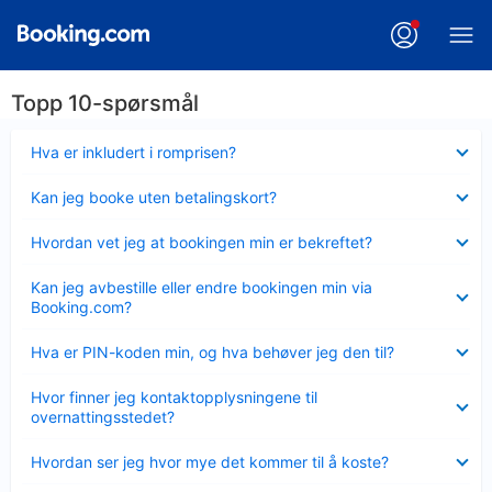
Topp 10-spørsmål
Viser
Hva er inkludert i romprisen?
mindre
Viser
Kan jeg booke uten betalingskort?
mindre
Viser
Hvordan vet jeg at bookingen min er bekreftet?
mindre
Viser
Kan jeg avbestille eller endre bookingen min via
mindre
Booking.com?
Viser
Hva er PIN-koden min, og hva behøver jeg den til?
mindre
Viser
Hvor finner jeg kontaktopplysningene til
mindre
overnattingsstedet?
Viser
Hvordan ser jeg hvor mye det kommer til å koste?
mindre