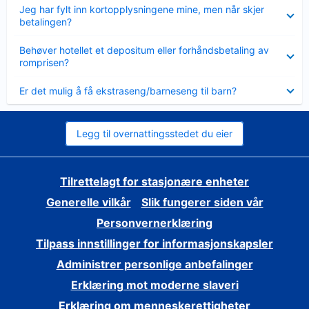
Viser
Jeg har fylt inn kortopplysningene mine, men når skjer
mindre
betalingen?
Viser
Behøver hotellet et depositum eller forhåndsbetaling av
mindre
romprisen?
Viser
Er det mulig å få ekstraseng/barneseng til barn?
mindre
Legg til overnattingsstedet du eier
Tilrettelagt for stasjonære enheter
Generelle vilkår
Slik fungerer siden vår
Personvernerklæring
Tilpass innstillinger for informasjonskapsler
Administrer personlige anbefalinger
Erklæring mot moderne slaveri
Erklæring om menneskerettigheter