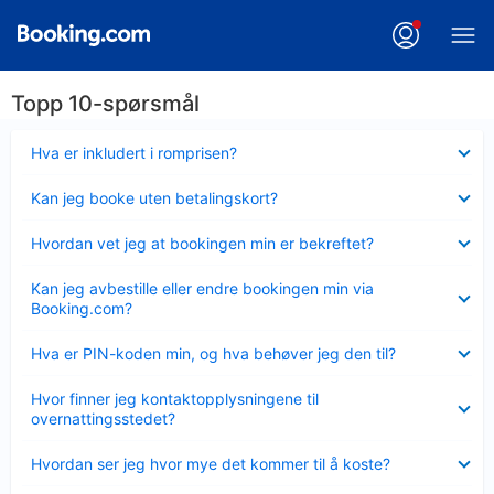
Topp 10-spørsmål
Viser
Hva er inkludert i romprisen?
mindre
Viser
Kan jeg booke uten betalingskort?
mindre
Viser
Hvordan vet jeg at bookingen min er bekreftet?
mindre
Viser
Kan jeg avbestille eller endre bookingen min via
mindre
Booking.com?
Viser
Hva er PIN-koden min, og hva behøver jeg den til?
mindre
Viser
Hvor finner jeg kontaktopplysningene til
mindre
overnattingsstedet?
Viser
Hvordan ser jeg hvor mye det kommer til å koste?
mindre