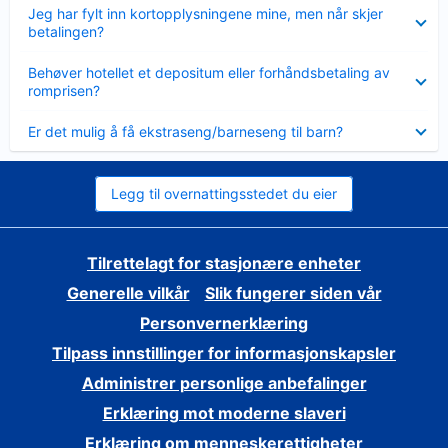
Viser
Jeg har fylt inn kortopplysningene mine, men når skjer
mindre
betalingen?
Viser
Behøver hotellet et depositum eller forhåndsbetaling av
mindre
romprisen?
Viser
Er det mulig å få ekstraseng/barneseng til barn?
mindre
Legg til overnattingsstedet du eier
Tilrettelagt for stasjonære enheter
Generelle vilkår
Slik fungerer siden vår
Personvernerklæring
Tilpass innstillinger for informasjonskapsler
Administrer personlige anbefalinger
Erklæring mot moderne slaveri
Erklæring om menneskerettigheter