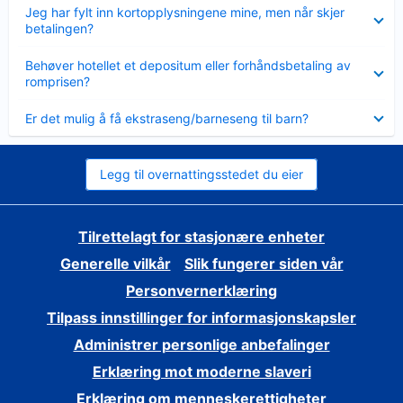
Viser
Jeg har fylt inn kortopplysningene mine, men når skjer
mindre
betalingen?
Viser
Behøver hotellet et depositum eller forhåndsbetaling av
mindre
romprisen?
Viser
Er det mulig å få ekstraseng/barneseng til barn?
mindre
Legg til overnattingsstedet du eier
Tilrettelagt for stasjonære enheter
Generelle vilkår
Slik fungerer siden vår
Personvernerklæring
Tilpass innstillinger for informasjonskapsler
Administrer personlige anbefalinger
Erklæring mot moderne slaveri
Erklæring om menneskerettigheter