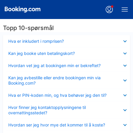
Topp 10-spørsmål
Viser
Hva er inkludert i romprisen?
mindre
Viser
Kan jeg booke uten betalingskort?
mindre
Viser
Hvordan vet jeg at bookingen min er bekreftet?
mindre
Viser
Kan jeg avbestille eller endre bookingen min via
mindre
Booking.com?
Viser
Hva er PIN-koden min, og hva behøver jeg den til?
mindre
Viser
Hvor finner jeg kontaktopplysningene til
mindre
overnattingsstedet?
Viser
Hvordan ser jeg hvor mye det kommer til å koste?
mindre