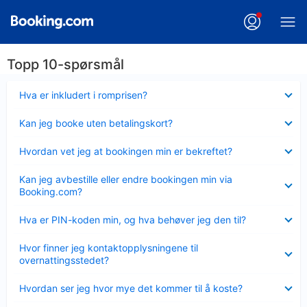
Topp 10-spørsmål
Viser
Hva er inkludert i romprisen?
mindre
Viser
Kan jeg booke uten betalingskort?
mindre
Viser
Hvordan vet jeg at bookingen min er bekreftet?
mindre
Viser
Kan jeg avbestille eller endre bookingen min via
mindre
Booking.com?
Viser
Hva er PIN-koden min, og hva behøver jeg den til?
mindre
Viser
Hvor finner jeg kontaktopplysningene til
mindre
overnattingsstedet?
Viser
Hvordan ser jeg hvor mye det kommer til å koste?
mindre