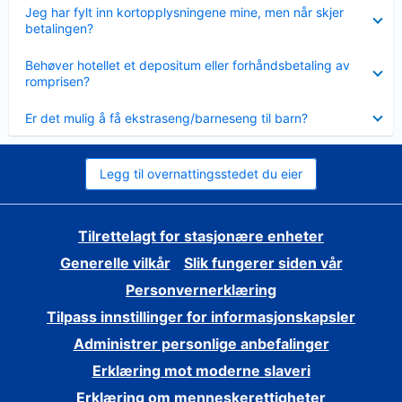
Viser
Jeg har fylt inn kortopplysningene mine, men når skjer
mindre
betalingen?
Viser
Behøver hotellet et depositum eller forhåndsbetaling av
mindre
romprisen?
Viser
Er det mulig å få ekstraseng/barneseng til barn?
mindre
Legg til overnattingsstedet du eier
Tilrettelagt for stasjonære enheter
Generelle vilkår
Slik fungerer siden vår
Personvernerklæring
Tilpass innstillinger for informasjonskapsler
Administrer personlige anbefalinger
Erklæring mot moderne slaveri
Erklæring om menneskerettigheter