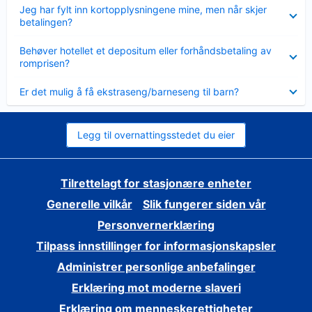
Viser
Jeg har fylt inn kortopplysningene mine, men når skjer
mindre
betalingen?
Viser
Behøver hotellet et depositum eller forhåndsbetaling av
mindre
romprisen?
Viser
Er det mulig å få ekstraseng/barneseng til barn?
mindre
Legg til overnattingsstedet du eier
Tilrettelagt for stasjonære enheter
Generelle vilkår
Slik fungerer siden vår
Personvernerklæring
Tilpass innstillinger for informasjonskapsler
Administrer personlige anbefalinger
Erklæring mot moderne slaveri
Erklæring om menneskerettigheter