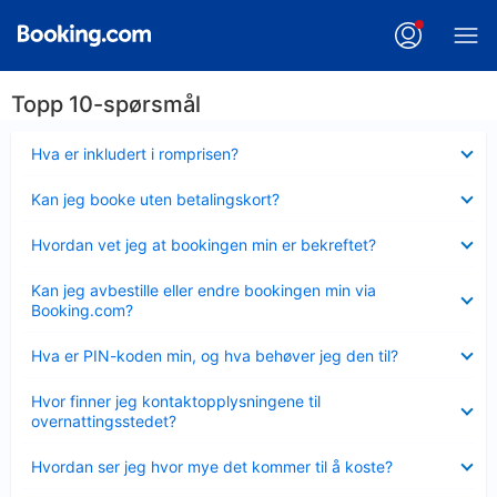
Topp 10-spørsmål
Viser
Hva er inkludert i romprisen?
mindre
Viser
Kan jeg booke uten betalingskort?
mindre
Viser
Hvordan vet jeg at bookingen min er bekreftet?
mindre
Viser
Kan jeg avbestille eller endre bookingen min via
mindre
Booking.com?
Viser
Hva er PIN-koden min, og hva behøver jeg den til?
mindre
Viser
Hvor finner jeg kontaktopplysningene til
mindre
overnattingsstedet?
Viser
Hvordan ser jeg hvor mye det kommer til å koste?
mindre