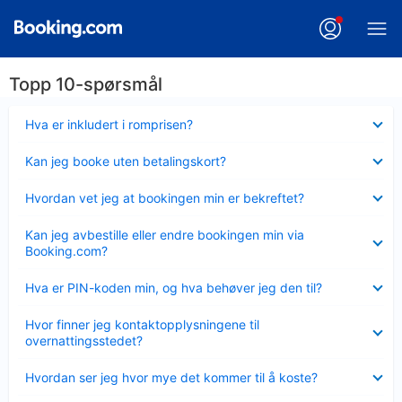
Topp 10-spørsmål
Viser
Hva er inkludert i romprisen?
mindre
Viser
Kan jeg booke uten betalingskort?
mindre
Viser
Hvordan vet jeg at bookingen min er bekreftet?
mindre
Viser
Kan jeg avbestille eller endre bookingen min via
mindre
Booking.com?
Viser
Hva er PIN-koden min, og hva behøver jeg den til?
mindre
Viser
Hvor finner jeg kontaktopplysningene til
mindre
overnattingsstedet?
Viser
Hvordan ser jeg hvor mye det kommer til å koste?
mindre