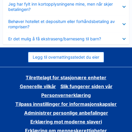
Viser
Jeg har fylt inn kortopplysningene mine, men når skjer
mindre
betalingen?
Viser
Behøver hotellet et depositum eller forhåndsbetaling av
mindre
romprisen?
Viser
Er det mulig å få ekstraseng/barneseng til barn?
mindre
Legg til overnattingsstedet du eier
Tilrettelagt for stasjonære enheter
Generelle vilkår
Slik fungerer siden vår
Personvernerklæring
Tilpass innstillinger for informasjonskapsler
Administrer personlige anbefalinger
Erklæring mot moderne slaveri
Erklæring om menneskerettigheter