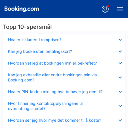
Topp 10-spørsmål
Viser
Hva er inkludert i romprisen?
mindre
Viser
Kan jeg booke uten betalingskort?
mindre
Viser
Hvordan vet jeg at bookingen min er bekreftet?
mindre
Viser
Kan jeg avbestille eller endre bookingen min via
mindre
Booking.com?
Viser
Hva er PIN-koden min, og hva behøver jeg den til?
mindre
Viser
Hvor finner jeg kontaktopplysningene til
mindre
overnattingsstedet?
Viser
Hvordan ser jeg hvor mye det kommer til å koste?
mindre