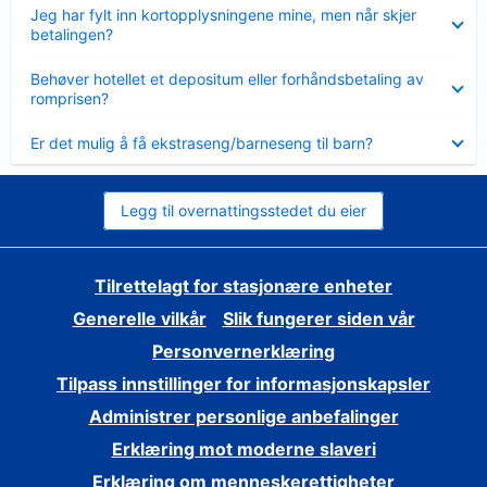
Viser
Jeg har fylt inn kortopplysningene mine, men når skjer
mindre
betalingen?
Viser
Behøver hotellet et depositum eller forhåndsbetaling av
mindre
romprisen?
Viser
Er det mulig å få ekstraseng/barneseng til barn?
mindre
Legg til overnattingsstedet du eier
Tilrettelagt for stasjonære enheter
Generelle vilkår
Slik fungerer siden vår
Personvernerklæring
Tilpass innstillinger for informasjonskapsler
Administrer personlige anbefalinger
Erklæring mot moderne slaveri
Erklæring om menneskerettigheter