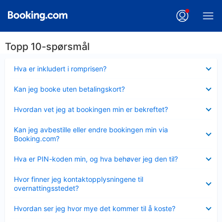
Topp 10-spørsmål
Viser
Hva er inkludert i romprisen?
mindre
Viser
Kan jeg booke uten betalingskort?
mindre
Viser
Hvordan vet jeg at bookingen min er bekreftet?
mindre
Viser
Kan jeg avbestille eller endre bookingen min via
mindre
Booking.com?
Viser
Hva er PIN-koden min, og hva behøver jeg den til?
mindre
Viser
Hvor finner jeg kontaktopplysningene til
mindre
overnattingsstedet?
Viser
Hvordan ser jeg hvor mye det kommer til å koste?
mindre