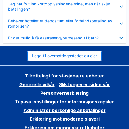
Viser
Jeg har fylt inn kortopplysningene mine, men når skjer
mindre
betalingen?
Viser
Behøver hotellet et depositum eller forhåndsbetaling av
mindre
romprisen?
Viser
Er det mulig å få ekstraseng/barneseng til barn?
mindre
Legg til overnattingsstedet du eier
Tilrettelagt for stasjonære enheter
Generelle vilkår
Slik fungerer siden vår
Personvernerklæring
Tilpass innstillinger for informasjonskapsler
Administrer personlige anbefalinger
Erklæring mot moderne slaveri
Erklæring om menneskerettigheter