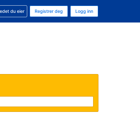
din
edet du eier
Registrer deg
Logg inn
aluta
 språk