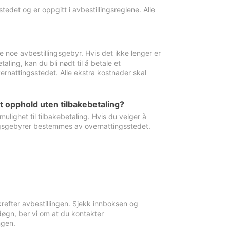
edet og er oppgitt i avbestillingsreglene. Alle
e noe avbestillingsgebyr. Hvis det ikke lenger er
aling, kan du bli nødt til å betale et
rnattingsstedet. Alle ekstra kostnader skal
et opphold uten tilbakebetaling?
ulighet til tilbakebetaling. Hvis du velger å
llingsgebyrer bestemmes av overnattingsstedet.
krefter avbestillingen. Sjekk innboksen og
øgn, ber vi om at du kontakter
ngen.