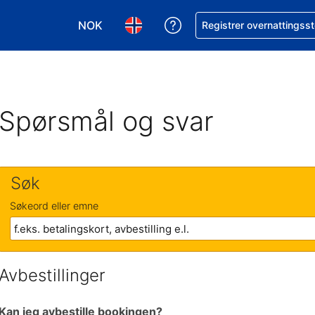
NOK
Få hjelp med bookingen 
Registrer overnattingsst
Velg valuta. Du har valgt Norsk krone som v
Velg språk. Du har valgt Norsk som
Spørsmål og svar
Søk
Søkeord eller emne
Avbestillinger
Kan jeg avbestille bookingen?