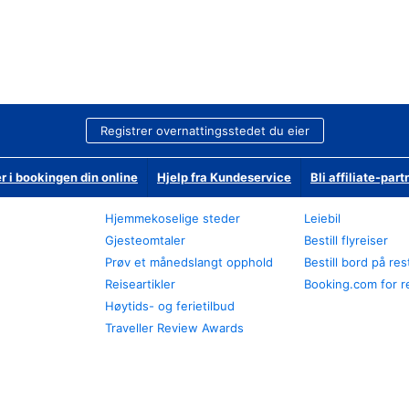
Registrer overnattingsstedet du eier
r i bookingen din online
Hjelp fra Kundeservice
Bli affiliate-part
Hjemmekoselige steder
Leiebil
Gjesteomtaler
Bestill flyreiser
Prøv et månedslangt opphold
Bestill bord på re
Reiseartikler
Booking.com for r
Høytids- og ferietilbud
Traveller Review Awards