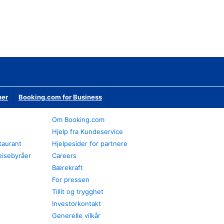
ner
Booking.com for Business
Om Booking.com
Hjelp fra Kundeservice
staurant
Hjelpesider for partnere
eisebyråer
Careers
Bærekraft
For pressen
Tillit og trygghet
Investorkontakt
Generelle vilkår