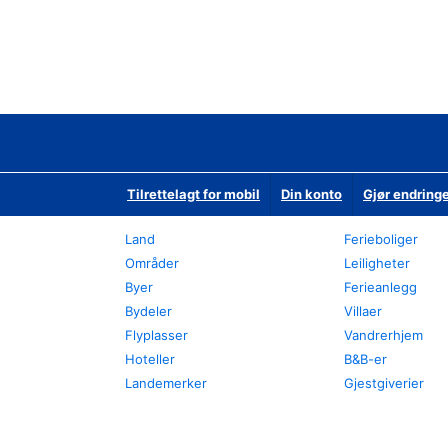
Tilrettelagt for mobil
Din konto
Gjør endringe
Land
Ferieboliger
Områder
Leiligheter
Byer
Ferieanlegg
Bydeler
Villaer
Flyplasser
Vandrerhjem
Hoteller
B&B-er
Landemerker
Gjestgiverier