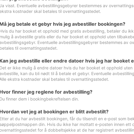
Ja visst. Eventuelle avbestillingsgebyrer bestemmes av overnattingsst
ekstra kostnader skal betales til overnattingsstedet.
Må jeg betale et gebyr hvis jeg avbestiller bookingen?
Hvis du har booket et opphold med gratis avbestilling, betaler du ikk
mulig å avbestille gratis eller du har booket et opphold uten tilbakebet
avbestillingsgebyr. Eventuelle avbestillingsgebyrer bestemmes av ove
betales til overnattingsstedet.
Kan jeg avbestille eller endre datoer hvis jeg har booket 
Det er ikke mulig å endre datoer hvis du har booket et opphold uten m
avbestille, kan du bli nødt til å betale et gebyr. Eventuelle avbesti
Alle ekstra kostnader skal betales til overnattingsstedet.
Hvor finner jeg reglene for avbestilling?
Du finner dem i bookingbekreftelsen din.
Hvordan vet jeg at bookingen er blitt avbestilt?
Etter at du har avbestilt bookingen, får du tilsendt en e-post som be
søppelpostmappen din. Hvis du ikke har mottatt e-posten innen ett d
overnattingsstedet for å dobbeltsjekke at de har registrert avbestilli