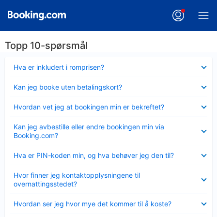
Topp 10-spørsmål
Viser
Hva er inkludert i romprisen?
mindre
Viser
Kan jeg booke uten betalingskort?
mindre
Viser
Hvordan vet jeg at bookingen min er bekreftet?
mindre
Viser
Kan jeg avbestille eller endre bookingen min via
mindre
Booking.com?
Viser
Hva er PIN-koden min, og hva behøver jeg den til?
mindre
Viser
Hvor finner jeg kontaktopplysningene til
mindre
overnattingsstedet?
Viser
Hvordan ser jeg hvor mye det kommer til å koste?
mindre