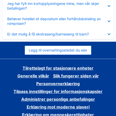
Viser
Jeg har fylt inn kortopplysningene mine, men når skjer
mindre
betalingen?
Viser
Behøver hotellet et depositum eller forhåndsbetaling av
mindre
romprisen?
Viser
Er det mulig å få ekstraseng/barneseng til barn?
mindre
Legg til overnattingsstedet du eier
Tilrettelagt for stasjonære enheter
Generelle vilkår
Slik fungerer siden vår
Personvernerklæring
Tilpass innstillinger for informasjonskapsler
Administrer personlige anbefalinger
Erklæring mot moderne slaveri
Erklæring om menneskerettigheter