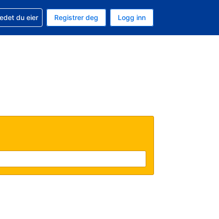
din
edet du eier
Registrer deg
Logg inn
aluta
 språk