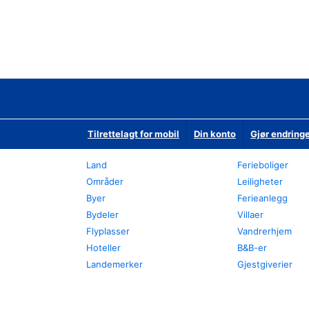
Tilrettelagt for mobil
Din konto
Gjør endringe
Land
Ferieboliger
Områder
Leiligheter
Byer
Ferieanlegg
Bydeler
Villaer
Flyplasser
Vandrerhjem
Hoteller
B&B-er
Landemerker
Gjestgiverier