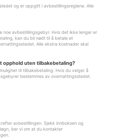
edet og er oppgitt i avbestillingsreglene. Alle
e noe avbestillingsgebyr. Hvis det ikke lenger er
aling, kan du bli nødt til å betale et
rnattingsstedet. Alle ekstra kostnader skal
et opphold uten tilbakebetaling?
ulighet til tilbakebetaling. Hvis du velger å
llingsgebyrer bestemmes av overnattingsstedet.
krefter avbestillingen. Sjekk innboksen og
øgn, ber vi om at du kontakter
ngen.