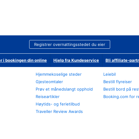
Registrer overnattingsstedet du eier
r i bookingen din online
Hjelp fra Kundeservice
Bli affiliate-part
Hjemmekoselige steder
Leiebil
Gjesteomtaler
Bestill flyreiser
Prøv et månedslangt opphold
Bestill bord på re
Reiseartikler
Booking.com for r
Høytids- og ferietilbud
Traveller Review Awards