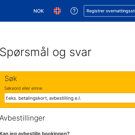
NOK
Få hjelp med bookingen 
Registrer overnattingsst
Velg valuta. Du har valgt Norsk krone som v
Velg språk. Du har valgt Norsk som
Spørsmål og svar
Søk
Søkeord eller emne
Avbestillinger
Kan jeg avbestille bookingen?