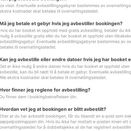
Ja visst. Eventuelle avbestillingsgebyrer bestemmes av overnattingsst
ekstra kostnader skal betales til overnattingsstedet.
Må jeg betale et gebyr hvis jeg avbestiller bookingen?
Hvis du har booket et opphold med gratis avbestilling, betaler du ikk
mulig å avbestille gratis eller du har booket et opphold uten tilbakebet
avbestillingsgebyr. Eventuelle avbestillingsgebyrer bestemmes av ove
betales til overnattingsstedet.
Kan jeg avbestille eller endre datoer hvis jeg har booket 
Det er ikke mulig å endre datoer hvis du har booket et opphold uten m
avbestille, kan du bli nødt til å betale et gebyr. Eventuelle avbesti
Alle ekstra kostnader skal betales til overnattingsstedet.
Hvor finner jeg reglene for avbestilling?
Du finner dem i bookingbekreftelsen din.
Hvordan vet jeg at bookingen er blitt avbestilt?
Etter at du har avbestilt bookingen, får du tilsendt en e-post som be
søppelpostmappen din. Hvis du ikke har mottatt e-posten innen ett d
overnattingsstedet for å dobbeltsjekke at de har registrert avbestilli