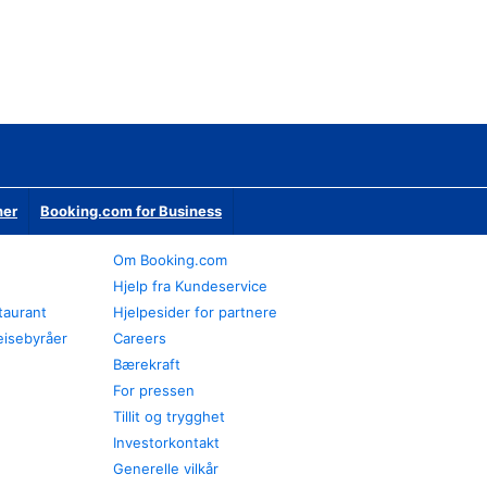
ner
Booking.com for Business
Om Booking.com
Hjelp fra Kundeservice
staurant
Hjelpesider for partnere
eisebyråer
Careers
Bærekraft
For pressen
Tillit og trygghet
Investorkontakt
Generelle vilkår