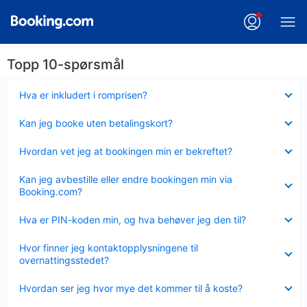
Topp 10-spørsmål
Viser
Hva er inkludert i romprisen?
mindre
Viser
Kan jeg booke uten betalingskort?
mindre
Viser
Hvordan vet jeg at bookingen min er bekreftet?
mindre
Viser
Kan jeg avbestille eller endre bookingen min via
mindre
Booking.com?
Viser
Hva er PIN-koden min, og hva behøver jeg den til?
mindre
Viser
Hvor finner jeg kontaktopplysningene til
mindre
overnattingsstedet?
Viser
Hvordan ser jeg hvor mye det kommer til å koste?
mindre