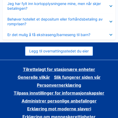
Viser
Jeg har fylt inn kortopplysningene mine, men når skjer
mindre
betalingen?
Viser
Behøver hotellet et depositum eller forhåndsbetaling av
mindre
romprisen?
Viser
Er det mulig å få ekstraseng/barneseng til barn?
mindre
Legg til overnattingsstedet du eier
Tilrettelagt for stasjonære enheter
Generelle vilkår
Slik fungerer siden vår
Personvernerklæring
Tilpass innstillinger for informasjonskapsler
Administrer personlige anbefalinger
Erklæring mot moderne slaveri
Erklæring om menneskerettigheter