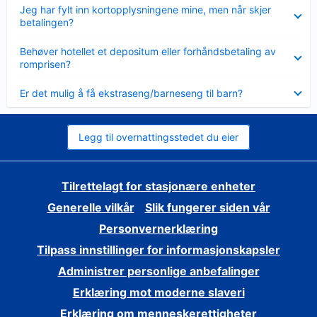
Viser
Jeg har fylt inn kortopplysningene mine, men når skjer
mindre
betalingen?
Viser
Behøver hotellet et depositum eller forhåndsbetaling av
mindre
romprisen?
Viser
Er det mulig å få ekstraseng/barneseng til barn?
mindre
Legg til overnattingsstedet du eier
Tilrettelagt for stasjonære enheter
Generelle vilkår
Slik fungerer siden vår
Personvernerklæring
Tilpass innstillinger for informasjonskapsler
Administrer personlige anbefalinger
Erklæring mot moderne slaveri
Erklæring om menneskerettigheter