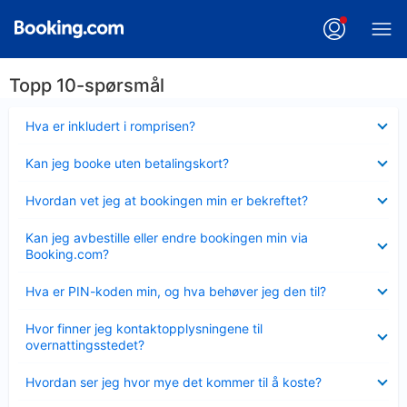
Topp 10-spørsmål
Viser
Hva er inkludert i romprisen?
mindre
Viser
Kan jeg booke uten betalingskort?
mindre
Viser
Hvordan vet jeg at bookingen min er bekreftet?
mindre
Viser
Kan jeg avbestille eller endre bookingen min via
mindre
Booking.com?
Viser
Hva er PIN-koden min, og hva behøver jeg den til?
mindre
Viser
Hvor finner jeg kontaktopplysningene til
mindre
overnattingsstedet?
Viser
Hvordan ser jeg hvor mye det kommer til å koste?
mindre